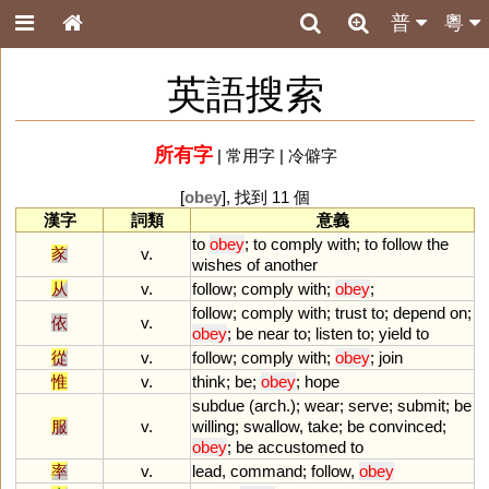
普
粵
英語搜索
所有字
|
常用字
|
冷僻字
[
obey
], 找到 11 個
漢字
詞類
意義
to
obey
;
to
comply
with
;
to
follow
the
㒸
v.
wishes
of
another
从
v.
follow
;
comply
with
;
obey
;
follow
;
comply
with
;
trust
to
;
depend
on
;
依
v.
obey
;
be
near
to
;
listen
to
;
yield
to
從
v.
follow
;
comply
with
;
obey
;
join
惟
v.
think
;
be
;
obey
;
hope
subdue
(
arch
.);
wear
;
serve
;
submit
;
be
服
v.
willing
;
swallow
,
take
;
be
convinced
;
obey
;
be
accustomed
to
率
v.
lead
,
command
;
follow
,
obey