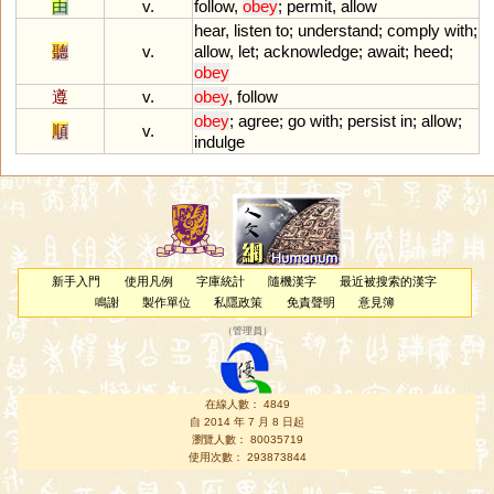
由
v.
follow
,
obey
;
permit
,
allow
hear
,
listen
to
;
understand
;
comply
with
;
聽
v.
allow
,
let
;
acknowledge
;
await
;
heed
;
obey
遵
v.
obey
,
follow
obey
;
agree
;
go
with
;
persist
in
;
allow
;
順
v.
indulge
新手入門
使用凡例
字庫統計
隨機漢字
最近被搜索的漢字
鳴謝
製作單位
私隱政策
免責聲明
意見簿
（
管理員
）
在線人數： 4849
自 2014 年 7 月 8 日起
瀏覽人數： 80035719
使用次數： 293873844