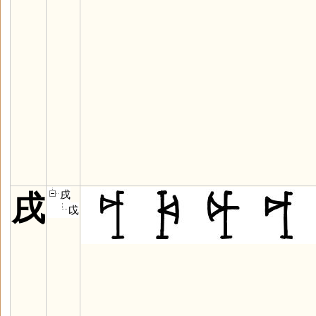
戌
戌
戉