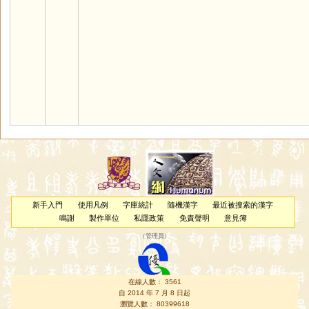
新手入門
使用凡例
字庫統計
隨機漢字
最近被搜索的漢字
鳴謝
製作單位
私隱政策
免責聲明
意見簿
（
管理員
）
在線人數： 3561
自 2014 年 7 月 8 日起
瀏覽人數： 80399618