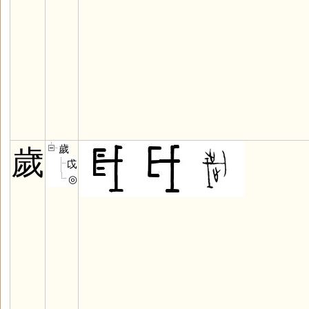
歲
歲
戉
◎