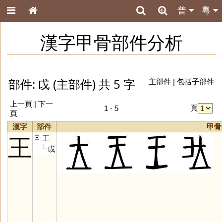
普
粵
漢字甲骨部件分析
部件: 戉 (主部件) 共 5 字
主部件
|
包括子部件
上一頁 | 下一
頁
1 - 5
頁
漢字
部件
甲骨
王
王
戉