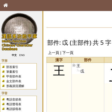
部件: 戉 (主部件) 共 5 字
上一頁 | 下一頁
中文
ENG
漢字
部件
字形
王
王
部首索引
戉
筆畫索引
甲骨部件表
金文部件表
形義源流通解
字音
粵語音節表
粵語聲母表
粵語韻母表