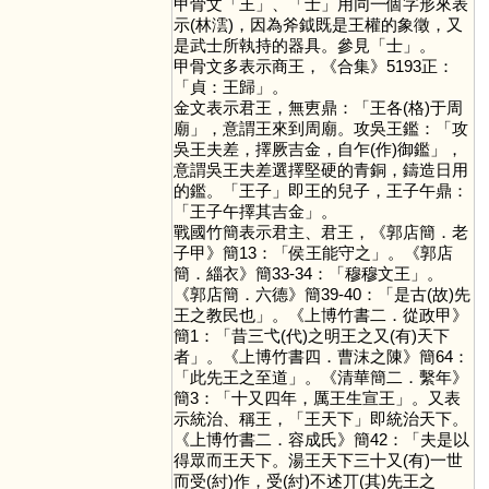
甲骨文「
王
」、「
士
」用同一個字形來表
示(林澐)，因為斧鉞既是王權的象徵，又
是武士所執持的器具。參見「
士
」。
甲骨文多表示商王，《合集》5193正：
「貞：王歸」。
金文表示君王，無叀鼎：「王各(格)于周
廟」，意謂王來到周廟。攻吳王鑑：「攻
吳王夫差，擇厥吉金，自乍(作)御鑑」，
意謂吳王夫差選擇堅硬的青銅，鑄造日用
的鑑。「王子」即王的兒子，王子午鼎：
「王子午擇其吉金」。
戰國竹簡表示君主、君王，《郭店簡．老
子甲》簡13：「侯王能守之」。《郭店
簡．緇衣》簡33-34：「穆穆文王」。
《郭店簡．六德》簡39-40：「是古(故)先
王之教民也」。《上博竹書二．從政甲》
簡1：「昔三弋(代)之明王之又(有)天下
者」。《上博竹書四．曹沫之陳》簡64：
「此先王之至道」。《清華簡二．繫年》
簡3：「十又四年，厲王生宣王」。又表
示統治、稱王，「王天下」即統治天下。
《上博竹書二．容成氏》簡42：「夫是以
得眾而王天下。湯王天下三十又(有)一世
而受(紂)作，受(紂)不述丌(其)先王之