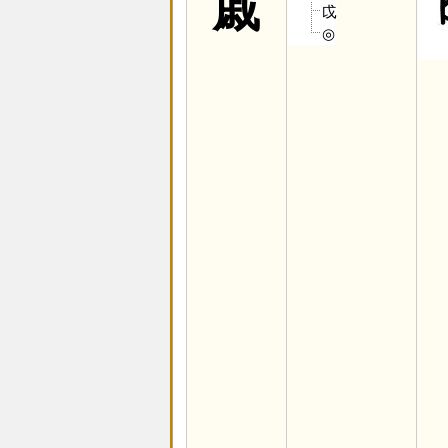
戚
戉
◎