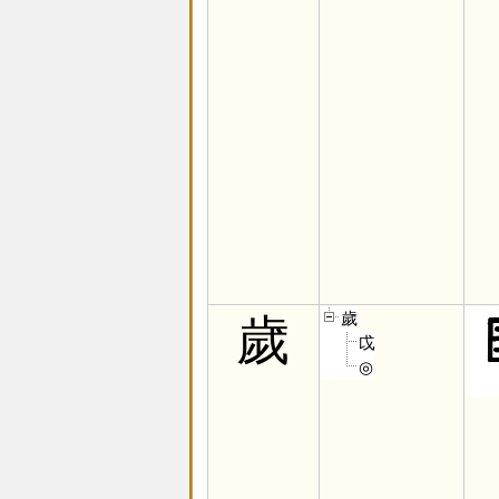
歲
歲
戉
◎