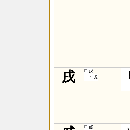
戌
戌
戉
戚