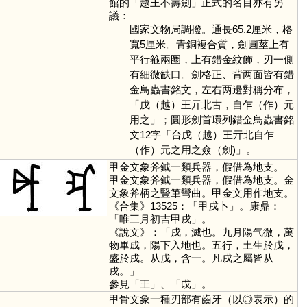
館的「越王不壽劍」正式的名目亦有另
議：
國家文物局調撥。通長65.2厘米，格
寬5厘米。青銅複合質，劍圓莖上有
平行箍兩圈，上有錯金紋飾，刃一側
有細微缺口。劍格正、背两面皆有錯
金鳥蟲書銘文，左右两邊對稱分布，
「戊（越）王亓北古，自乍（作）元
用之」；圓形劍首環列錯金鳥蟲書銘
文12字「台戊（越）王亓北自乍
（作）元之用之僉（劍)」。
甲金文象斧鉞一類兵器，假借為地支。
甲金文象斧鉞一類兵器，假借為地支。金
文象斧柄之豎筆彎曲。甲金文用作地支。
《合集》13525：「甲戌卜」。康鼎：
「唯三月初吉甲戌」。
《說文》：「戌，滅也。九月陽气微，萬
物畢成，陽下入地也。五行，土生於戊，
盛於戌。从戊，含一。凡戌之屬皆从
戌。」
參見「
王
」、「
戉
」。
甲骨文象一種刃部有齒牙（以◎表示）的