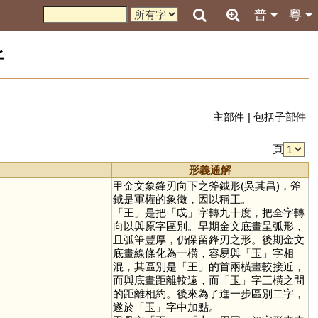
普
粵
析
主部件
|
包括子部件
頁
形義通解
甲金文象鋒刃向下之斧鉞形(吳其昌)，斧
鉞是軍權的象徵，因以稱王。
「
王
」是把「
戉
」字轉九十度，把全字轉
向以與原字區別。早期金文底畫呈弧形，
且弧筆豐厚，仍保留鋒刃之形。後期金文
底畫線條化為一橫，容易與「
玉
」字相
混，其區別是「
王
」的首兩橫畫較接近，
而與底畫距離較遠，而「
玉
」字三橫之間
的距離相約。後來為了進一步區別二字，
遂於「
玉
」字中加點。