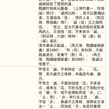
戚姬鑄造了寶貴的簋。
戰國竹簡表示憂傷，《上博竹書一．性情
論》簡19：「戚然以終」，表示以憂傷結
束。又通假為「
造
」，用作人名，《郭店
簡．尊德義》簡7：「戚（造）父之御馬
也」，「造父」是古代著名的善於駕馭車
馬的人。又假借「
就
」字來表示「
戚
」，
《郭店簡．六德》簡48：「新（親）就
（戚）遠近」。
漢帛書表示親戚，《馬王堆．戰國縱橫家
書》第148行：「笱（苟）有利焉，不顧
親戚弟兄，若禽守（獸）耳。」《馬王
堆．戰國縱橫家書》第288行：「親戚父
母妻子」。
甲骨文「
歲
」字有時從「
步
」，「
戉
」
聲，表示歲月之推移，本義是年歲、歲
月。
甲骨文「
歲
」字最初假借「
戉
」字來表
示，後來在「
戉
」字的戈形上下加點分化
出「
歲
」字。或不從兩點而從「
步
」(二
「
止
」形)，「
步
」有行走之意，「
歲
」
字從「
步
」，會歲月之推移。後期金文省
去一「
止
」，而加從「
月
」為意符兼聲