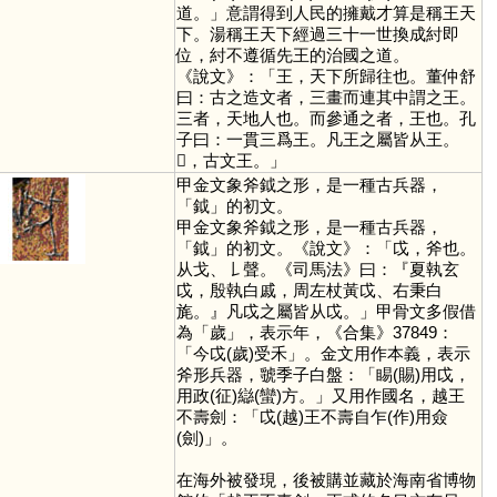
道。」意謂得到人民的擁戴才算是稱王天
下。湯稱王天下經過三十一世換成紂即
位，紂不遵循先王的治國之道。
《說文》：「王，天下所歸往也。董仲舒
曰：古之造文者，三畫而連其中謂之王。
三者，天地人也。而參通之者，王也。孔
子曰：一貫三爲王。凡王之屬皆从王。
𠙻，古文王。」
甲金文象斧鉞之形，是一種古兵器，
「
鉞
」的初文。
甲金文象斧鉞之形，是一種古兵器，
「
鉞
」的初文。《說文》：「戉，斧也。
从戈、𠄌聲。《司馬法》曰：『夏執玄
戉，殷執白戚，周左杖黃戉、右秉白
旄。』凡戉之屬皆从戉。」甲骨文多假借
為「
歲
」，表示年，《合集》37849：
「今戉(歲)受禾」。金文用作本義，表示
斧形兵器，虢季子白盤：「睗(賜)用戉，
用政(征)䜌(蠻)方。」又用作國名，越王
不壽劍：「戉(越)王不壽自乍(作)用僉
(劍)」。
在海外被發現，後被購並藏於海南省博物