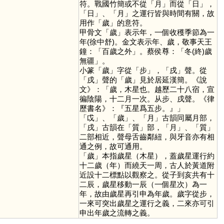
符。戰國竹簡或不從「
月
」而從「
日
」，
「
日
」、「
月
」之運行皆與時間有關，故
用作「
歲
」的意符。
甲骨文「
歲
」表示年，一個收穫季節為一
年(徐中舒)。金文表示年、歲，敬事天王
鐘：「百歲之外」。蔡侯尊：「冬(終)歲
無疆」。
小篆「
歲
」字從「
步
」，「
戌
」聲。從
「
戌
」聲的「
歲
」見於居延漢簡。《說
文》：「歲，木星也。越歷二十八宿，宣
徧陰陽，十二月一次。从步、戌聲。《律
歷書名》：『五星爲五步。』」
「
戉
」、「
歲
」、「
月
」古韻同屬月部，
「
戌
」古韻在「
質
」部，「
月
」、「
質
」
二部相近，聲母舌齒鄰紐，與牙音亦有相
通之例，故可通用。
「
歲
」本指歲星（木星），蓋歲星運行約
十二歲（年）而繞天一周，古人於黃道附
近設十二標點以觀察之。從子到亥共有十
二辰，歲星移動一辰（一個星次）為一
年，故由歲星再引申為年歲。歲字從步，
一來可突出歲星之運行之義，二來亦可引
申出年歲之流轉之義。