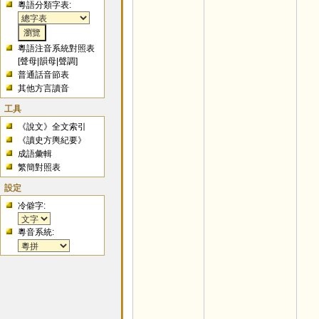
粵語分類字表:
粵語注音系統對照表
[
聲母
|
韻母
|
聲調
]
普通話音節表
其他方言讀音
工具
《說文》全文索引
《讀史方輿紀要》
成語彙輯
繁簡對照表
設定
冷僻字:
粵音系統: