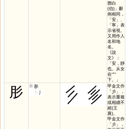
鄧白
(伯)」辭
例相同，
「
安
」、
「
寧
」表
示省視。
又用作人
名和地
名。
《說
文》：
「安，靜
也。从女
在宀
下。」
甲金文作
肜
肜
「
彡
」，
丿
表示重複
或相續不
絕(王
襄)。
甲金文作
「
彡
」，