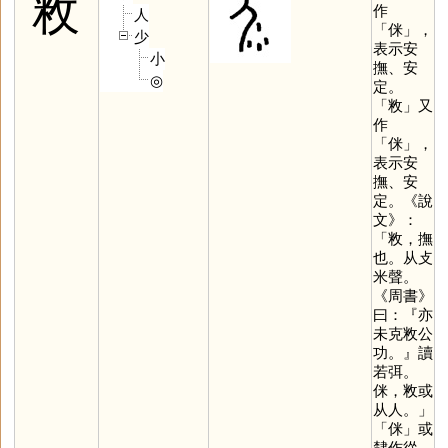
敉
作
人
「
侎
」，
少
表示安
小
撫、安
◎
定。
「
敉
」又
作
「
侎
」，
表示安
撫、安
定。《說
文》：
「敉，撫
也。从攴
米聲。
《周書》
曰：『亦
未克敉公
功。』讀
若弭。
侎，敉或
从人。」
「
侎
」或
隸作從