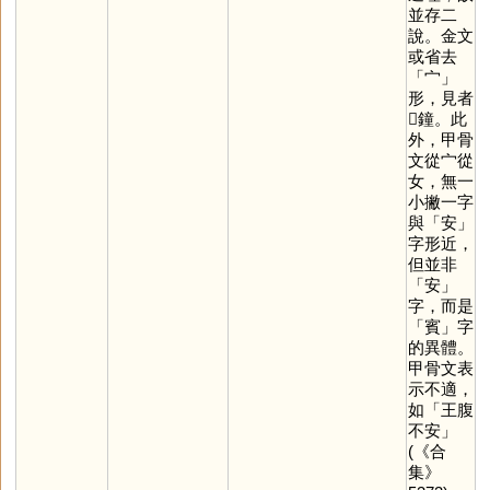
並存二
說。金文
或省去
「
宀
」
形，見者
𣱼鐘。此
外，甲骨
文從宀從
女，無一
小撇一字
與「
安
」
字形近，
但並非
「
安
」
字，而是
「
賓
」字
的異體。
甲骨文表
示不適，
如「王腹
不安」
(《合
集》