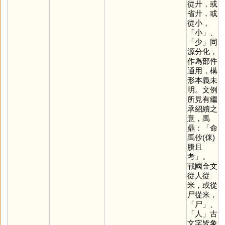
從廾，或
省廾，或
從小，
「
小
」、
「
少
」同
源分化，
作為部件
通用，構
形本義未
明。文例
所見有繼
承紹續之
意，禹
鼎：「命
禹仯(侎)
賸且
考」。
戰國金文
從人從
米，或從
尸從米，
「
尸
」、
「
人
」古
文字皆象