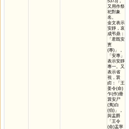
5373)，
又用作祭
祀對象
名。
金文表示
安靜，哀
成弔鼎：
「君既安
叀
(專)」，
「安專」
表示安靜
專一。又
表示省
視，睘
卣：「王
姜令(命)
乍(作)冊
睘安尸
(夷)白
(伯)」，
與盂爵
「王令
(命)盂寧