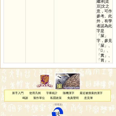
繼承[走
亘]文之
意，可作
參考。此
外，有學
者認為此
字是
「
屎
」
字，參見
「
屎
」、
「
𦳊
」、
「
糞
」、
「
胃
」。
新手入門
使用凡例
字庫統計
隨機漢字
最近被搜索的漢字
鳴謝
製作單位
私隱政策
免責聲明
意見簿
（
管理員
）