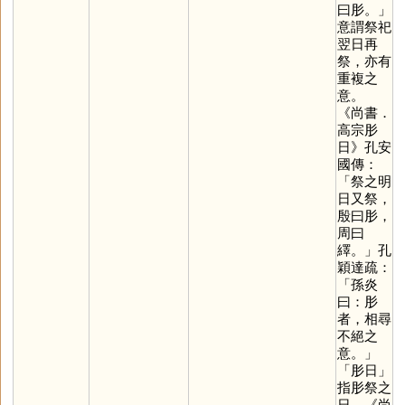
曰肜。」
意謂祭祀
翌日再
祭，亦有
重複之
意。
《尚書．
高宗肜
日》孔安
國傳：
「祭之明
日又祭，
殷曰肜，
周曰
繹。」孔
穎達疏：
「孫炎
曰：肜
者，相尋
不絕之
意。」
「肜日」
指肜祭之
日。《尚