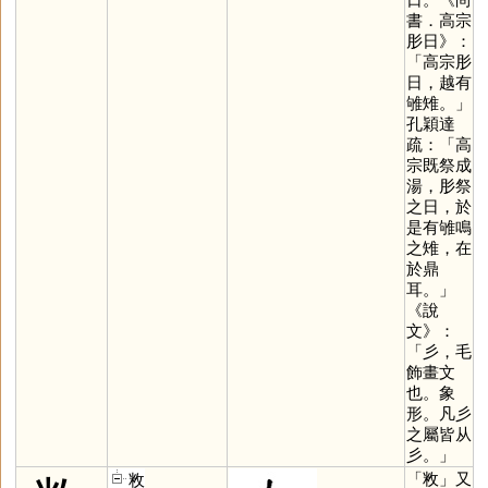
書．高宗
肜日》：
「高宗肜
日，越有
雊雉。」
孔穎達
疏：「高
宗既祭成
湯，肜祭
之日，於
是有雊鳴
之雉，在
於鼎
耳。」
《說
文》：
「彡，毛
飾畫文
也。象
形。凡彡
之屬皆从
彡。」
「
敉
」又
敉