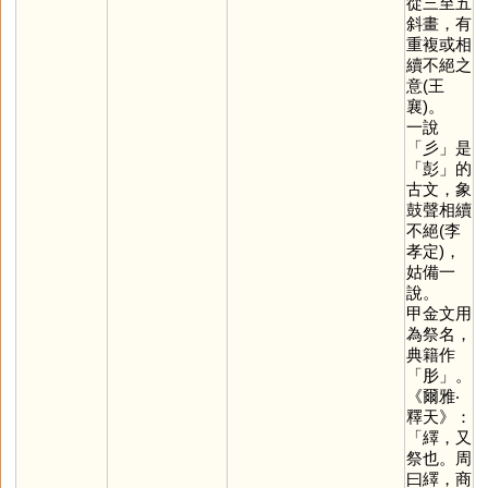
從三至五
斜畫，有
重複或相
續不絕之
意(王
襄)。
一說
「
彡
」是
「
彭
」的
古文，象
鼓聲相續
不絕(李
孝定)，
姑備一
說。
甲金文用
為祭名，
典籍作
「
肜
」。
《爾雅‧
釋天》：
「繹，又
祭也。周
曰繹，商