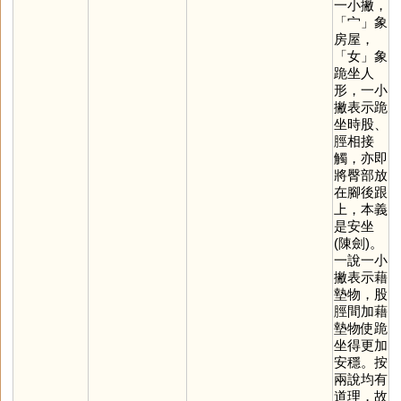
一小撇，
「
宀
」象
房屋，
「
女
」象
跪坐人
形，一小
撇表示跪
坐時股、
脛相接
觸，亦即
將臀部放
在腳後跟
上，本義
是安坐
(陳劍)。
一說一小
撇表示藉
墊物，股
脛間加藉
墊物使跪
坐得更加
安穩。按
兩說均有
道理，故