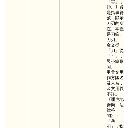
「
◎
」，
◎、丿皆
是指事符
號，顯示
刀刃的所
在。本義
是刀鋒、
刀刃。
金文從
「
刀
」從
「
丶
」，
與小篆形
同。
甲骨文用
作方國名
及人名，
金文用義
不詳。
《睡虎地
秦簡．法
律答
問》：
「兵
刃」，指