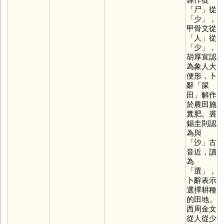
「
尸
」從
「
少
」，
甲骨文從
「
人
」從
「
少
」，
胡厚宣認
為象人大
便形，卜
辭「屎
田」解作
於農田施
糞肥。裘
錫圭則認
為與
「
沙
」古
音近，讀
為
「
選
」，
卜辭表示
選擇耕種
的田地。
西周金文
從人從少