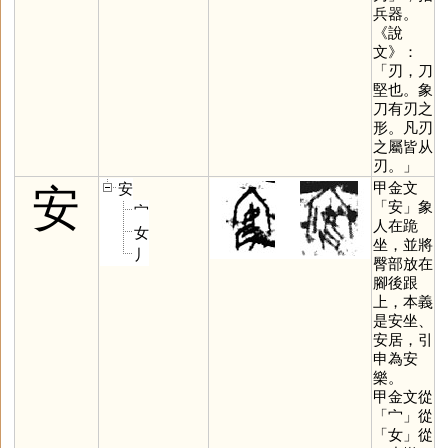
兵器。
《說
文》：
「刃，刀
堅也。象
刀有刃之
形。凡刃
之屬皆从
刃。」
甲金文
安
安
「
安
」象
宀
人在跪
女
坐，並將
丿
臀部放在
腳後跟
上，本義
是安坐、
安居，引
申為安
樂。
甲金文從
「
宀
」從
「
女
」從