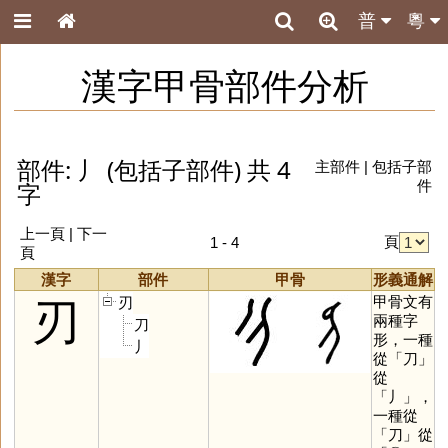
普
粵
漢字甲骨部件分析
部件: 丿 (包括子部件) 共 4
主部件
|
包括子部
字
件
上一頁 | 下一
頁
1 - 4
頁
漢字
部件
甲骨
形義通解
甲骨文有
刃
刃
兩種字
刀
形，一種
丿
從「
刀
」
從
「
丿
」，
一種從
「
刀
」從