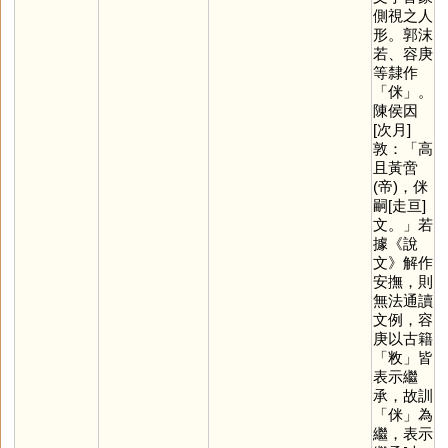
側視之人
形。郭沫
若、容庚
等隸作
「
侎
」。
陳侯因
[次月]
敦：「高
且黃啻
(帝)，侎
嗣[走亘]
文。」若
據《說
文》解作
安撫，則
無法通讀
文例，容
庚以古籍
「
敉
」皆
表示繼
承，故訓
「
侎
」為
繼，表示