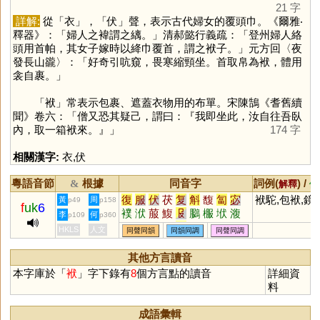
21 字
詳解:
從「
衣
」，「
伏
」聲，表示古代婦女的覆頭巾。《爾雅‧
釋器》：「婦人之褘謂之縭。」清郝懿行義疏：「登州婦人絡
頭用首帕，其女子嫁時以絳巾覆首，謂之袱子。」元方回〈夜
發長山豅〉：「好奇引吭窺，畏寒縮頸坐。首取帛為袱，體用
衾自裹。」
「
袱
」常表示包裹、遮蓋衣物用的布單。宋陳鵠《耆舊續
聞》卷六：「僧又恐其疑己，謂曰：『我即坐此，汝自往吾臥
內，取一箱袱來。』」
174 字
相關漢字:
衣
,
伏
粵語音節
根據
同音字
詞例(
) /
&
解釋
備
復
服
伏
茯
复
斛
馥
匐
宓
袱駝,包袱,鏡
黃
周
p49
p158
f
uk
6
襆
洑
菔
鰒
𠬝
鵩
棴
垘
澓
李
何
p109
p360
輹
纀
鴔
蕧
箙
虙
HKLS
人文
同聲同韻
同韻同調
同聲同調
其他方言讀音
本字庫於「
袱
」字下錄有
8
個方言點的讀音
詳細資
料
成語彙輯