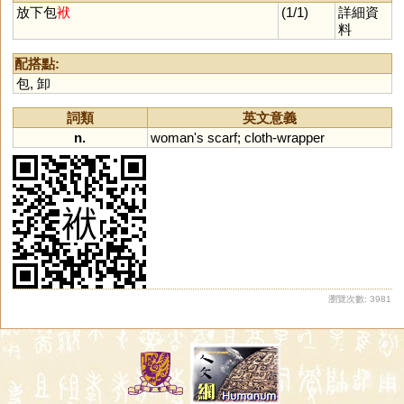
放下包
袱
(1/1)
詳細資
料
配搭點:
包
,
卸
詞類
英文意義
n.
woman
'
s
scarf
;
cloth
-
wrapper
瀏覽次數: 3981