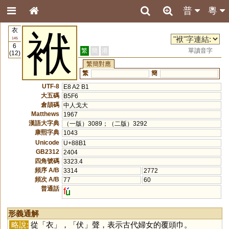
普
粵
衣
袱
145
6
繁
簡
港
單讀音字
(12)
繁簡對應
繁
簡
UTF-8
E8 A2 B1
大五碼
B5F6
倉頡碼
中人戈大
Matthews
1967
漢語大字典
（一版）3089；（二版）3292
康熙字典
1043
Unicode
U+88B1
GB2312
2404
四角號碼
3323.4
頻序 A/B
3314
2772
頻次 A/B
77
60
普通話
f
形義通解
略說:
從「
衣
」，「
伏
」聲，表示古代婦女的覆頭巾。