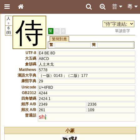
普
粵
人
侍
9
6
繁
簡
港
單讀音字
(8)
繁簡對應
繁
簡
UTF-8
E4 BE 8D
大五碼
A8CD
倉頡碼
人土木戈
Matthews
5778
漢語大字典
（一版）0143；（二版）177
康熙字典
29
Unicode
U+4F8D
GB2312
4244
四角號碼
2424.1
頻序 A/B
2349
2336
頻次 A/B
261
109
普通話
sh
小篆