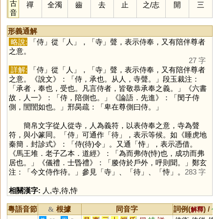
古
禪
全濁
齒
去
止
之
/
志
開
三
音
形義通解
略說:
「
侍
」從「
人
」，「
寺
」聲，表示侍奉，又有陪伴尊者
之意。
27 字
詳解:
「
侍
」從「
人
」，「
寺
」聲，表示侍奉，又有陪伴尊者
之意。《說文》：「侍，承也。从人，寺聲。」段玉裁注：
「承者，奉也，受也。凡言侍者，皆敬恭承奉之義。」《六書
故．人一》：「侍，陪側也。」《論語．先進》：「閔子侍
側，誾誾如也。」邢昺疏：「卑在尊側曰侍。」
簡帛文字從人從寺，人為義符，以表侍奉之意，寺為聲
符，與小篆同。「
侍
」可通作「
待
」，表示等候。如《睡虎地
秦簡．封診式》：「侍(待)令」。又通「
恃
」，表示憑借。
《馬王堆．老子乙本．道經》：「為而弗侍(恃)也，成功而弗
居也。」《儀禮．士昬禮》：「媵侍於戶外，呼則聞。」鄭玄
注：「今文侍作待。」參見「
寺
」、「
待
」、「
恃
」。
283 字
相關漢字:
人
,
寺
,
待
,
恃
粵語音節
根據
同音字
詞例(
) /
&
解釋
備