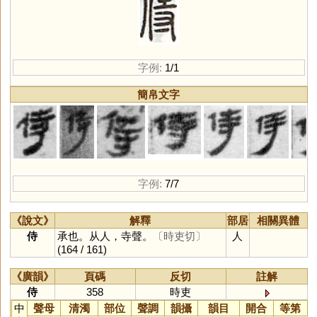
字例:
1/1
簡帛文字
字例:
7/7
《說文》
解釋
部居
相關異體
侍
承也。从人，寺聲。
〔時吏切〕
人
(164 / 161)
《廣韻》
頁碼
反切
註解
侍
358
時吏
中
聲母
清濁
部位
聲調
韻攝
韻目
開合
等第