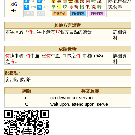
是
事
示
士
視
氏
伺
峙
謚
侍衛,侍從,侍
黃
周
p23
p5
s
i
6
舐
仕
豉
蒔
褆
惿
忯
徥
崼
候,侍奉
李
何
p129
p163
沶
忕
戺
跱
諟
諡
HKLS
人文
同聲同韻
同韻同調
同聲同調
其他方言讀音
本字庫於「
侍
」字下錄有
17
個方言點的讀音
詳細資
料
成語彙輯
侍
紈巾櫛,
侍
中血, 嵇
侍
中血, 巾帚之
侍
, 巾櫛
(5/8)
詳細資
之
侍
…
料
配搭點:
妾
,
服
,
媵
,
陪
詞類
英文意義
n.
gentlewoman
;
servant
v.
wait
upon
,
attend
upon
,
serve