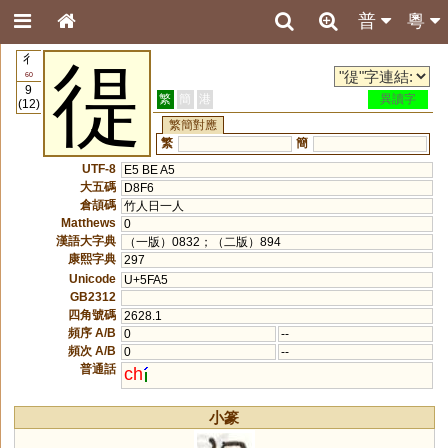
普
粵
彳
徥
60
9
繁
簡
港
異讀字
(12)
繁簡對應
繁
簡
UTF-8
E5 BE A5
大五碼
D8F6
倉頡碼
竹人日一人
Matthews
0
漢語大字典
（一版）0832；（二版）894
康熙字典
297
Unicode
U+5FA5
GB2312
四角號碼
2628.1
頻序 A/B
0
--
頻次 A/B
0
--
普通話
ch
小篆