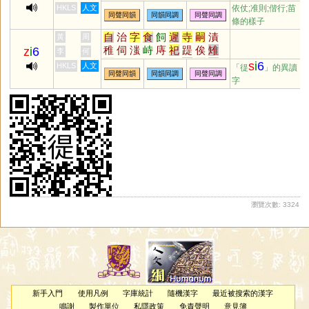
崼
沶
忕
諡
跱
戺
HKLS
人文
依仗;准則;偕行;苗
同聲同韻
同韻同調
同聲同調
條的樣子
自
治
字
食
飼
遲
寺
嗣
漬
黃
周
稚
伺
滍
峙
庤
祀
踶
俟
雉
z
i
6
李
何
巳
剚
笥
泜
胔
痔
豸
彘
兕
s
i
6
HKLS
人文
「徥
」的異讀
同聲同韻
同韻同調
同聲同調
涘
眥
耜
𠱾
芓
畤
牸
偫
傂
覗
字
廌
絼
歭
跱
骴
髊
倳
乿
摨
謘
蚔
鶨
鴙
阤
瀏覽次數: 3324
新手入門
使用凡例
字庫統計
隨機漢字
最近被搜索的漢字
鳴謝
製作單位
私隱政策
免責聲明
意見簿