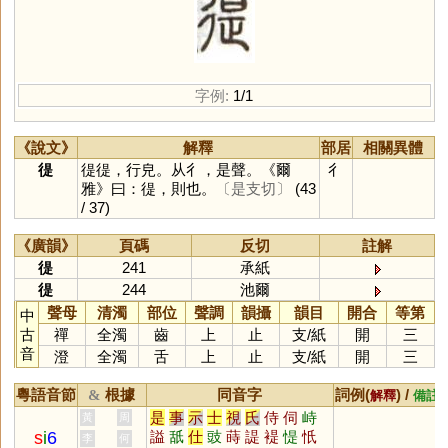
字例:
1/1
《說文》
解釋
部居
相關異體
徥
徥徥，行皃。从彳，是聲。《爾
彳
雅》曰：徥，則也。
〔是支切〕
(43
/ 37)
《廣韻》
頁碼
反切
註解
徥
241
承紙
徥
244
池爾
聲母
清濁
部位
聲調
韻攝
韻目
開合
等第
中
古
禪
全濁
齒
上
止
支
/
紙
開
三
音
澄
全濁
舌
上
止
支
/
紙
開
三
粵語音節
根據
同音字
詞例(
) /
&
解釋
備註
是
事
示
士
視
氏
侍
伺
峙
黃
周
s
i
6
謚
舐
仕
豉
蒔
諟
褆
惿
忯
李
何