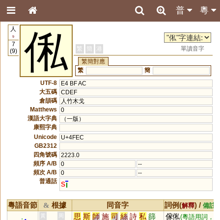
普
粵
人
俬
9
7
繁
簡
港
單讀音字
(9)
繁簡對應
繁
簡
UTF-8
E4 BF AC
大五碼
CDEF
倉頡碼
人竹木戈
Matthews
0
漢語大字典
（一版）
康熙字典
Unicode
U+4FEC
GB2312
四角號碼
2223.0
頻序 A/B
0
--
頻次 A/B
0
--
普通話
s
粵語音節
根據
同音字
詞例(
) /
&
解釋
備註
思
斯
師
施
司
絲
詩
私
篩
傢俬
黃
周
(粵語用詞，