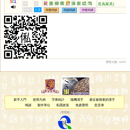
s
i
1
屍
撕
獅
嘶
尸
溮
廝
鍶
鳲
意為家具)
李
何
蓍
颸
釃
澌
鉈
罳
鷥
絁
緦
HKLS
人文
同聲同韻
同韻同調
同聲同調
鰤
𠱾
帀
恖
㕧
厶
𤔲
𠂤
褷
葹
凘
禗
泀
鸍
僿
簁
禠
襹
螄
邿
蟴
鼶
湤
楒
偲
虒
榹
蕬
磃
蜤
鶳
箷
鉰
瀏覽次數: 4045
新手入門
使用凡例
字庫統計
隨機漢字
最近被搜索的漢字
鳴謝
製作單位
私隱政策
免責聲明
意見簿
（
管理員
）