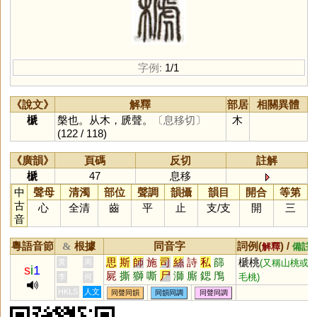
字例:
1/1
《說文》
解釋
部居
相關異體
榹
槃也。从木，虒聲。
〔息移切〕
木
(122 / 118)
《廣韻》
頁碼
反切
註解
榹
47
息移
中
聲母
清濁
部位
聲調
韻攝
韻目
開合
等第
古
心
全清
齒
平
止
支
/
支
開
三
音
粵語音節
根據
同音字
詞例(
) /
&
解釋
備註
思
斯
師
施
司
絲
詩
私
篩
榹桃
黃
周
(又稱山桃或
s
i
1
屍
撕
獅
嘶
尸
溮
廝
鍶
鳲
毛桃)
李
何
蓍
颸
釃
澌
鉈
罳
鷥
絁
緦
HKLS
人文
同聲同韻
同韻同調
同聲同調
鰤
𠱾
帀
恖
㕧
厶
𤔲
𠂤
褷
葹
凘
禗
泀
鸍
僿
簁
禠
襹
螄