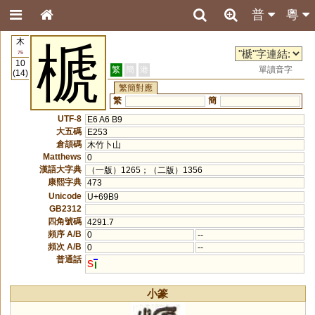
普
粵
木
榹
75
10
繁
簡
港
單讀音字
(14)
繁簡對應
繁
簡
UTF-8
E6 A6 B9
大五碼
E253
倉頡碼
木竹卜山
Matthews
0
漢語大字典
（一版）1265；（二版）1356
康熙字典
473
Unicode
U+69B9
GB2312
四角號碼
4291.7
頻序 A/B
0
--
頻次 A/B
0
--
普通話
s
小篆