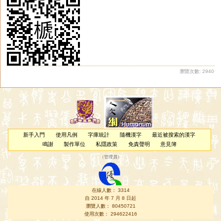
邿
蟴
鼶
湤
楒
偲
虒
蕬
磃
蜤
鶳
箷
俬
鉰
瀏覽次數: 2940
新手入門
使用凡例
字庫統計
隨機漢字
最近被搜索的漢字
鳴謝
製作單位
私隱政策
免責聲明
意見簿
（
管理員
）
在線人數： 3314
自 2014 年 7 月 8 日起
瀏覽人數： 80450721
使用次數： 294622416