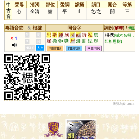
中
聲母
清濁
部位
聲調
韻攝
韻目
開合
等第
古
心
全清
齒
平
止
之
/
之
開
三
音
粵語音節
根據
同音字
詞例(
) /
&
解釋
備註
思
斯
師
施
司
絲
詩
私
篩
相楒
黃
周
(樹木名稱，
s
i
1
屍
撕
獅
嘶
尸
溮
廝
鍶
鳲
即相思樹)
李
何
蓍
颸
釃
澌
鉈
罳
鷥
絁
緦
HKLS
人文
同聲同韻
同韻同調
同聲同調
鰤
𠱾
帀
恖
㕧
厶
𤔲
𠂤
褷
葹
凘
禗
泀
鸍
僿
簁
禠
襹
螄
邿
蟴
鼶
湤
榹
偲
虒
蕬
磃
蜤
鶳
箷
俬
鉰
瀏覽次數: 3818