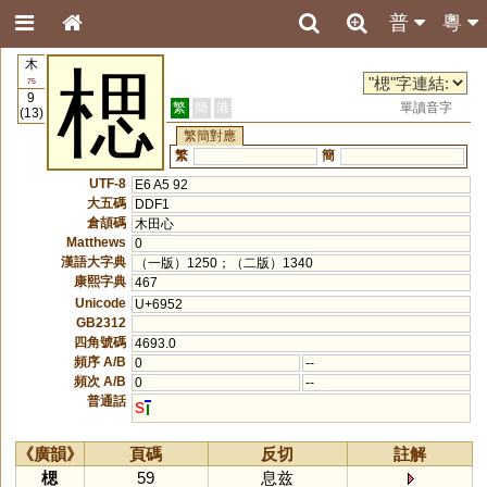
普
粵
木
楒
75
9
繁
簡
港
單讀音字
(13)
繁簡對應
繁
簡
UTF-8
E6 A5 92
大五碼
DDF1
倉頡碼
木田心
Matthews
0
漢語大字典
（一版）1250；（二版）1340
康熙字典
467
Unicode
U+6952
GB2312
四角號碼
4693.0
頻序 A/B
0
--
頻次 A/B
0
--
普通話
s
《廣韻》
頁碼
反切
註解
楒
59
息兹