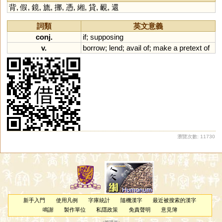
背
,
假
,
鏡
,
旒
,
挪
,
憑
,
緗
,
貸
,
靦
,
還
詞類
英文意義
conj.
if
;
supposing
v.
borrow
;
lend
;
avail
of
;
make
a
pretext
of
瀏覽次數: 11730
新手入門
使用凡例
字庫統計
隨機漢字
最近被搜索的漢字
鳴謝
製作單位
私隱政策
免責聲明
意見簿