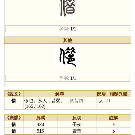
字例:
1/1
其他
字例:
1/1
《說文》
解釋
部居
相關異體
借
假也。从人，昔聲。
〔資昔切〕
人
𠎥
(165 / 162)
《廣韻》
頁碼
反切
註解
借
423
子夜
借
516
資昔