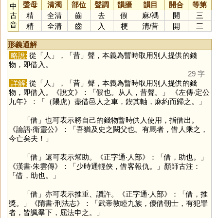
聲母
清濁
部位
聲調
韻攝
韻目
開合
等第
中
古
精
全清
齒
去
假
麻
/
禡
開
三
音
精
全清
齒
入
梗
清
/
昔
開
三
形義通解
略說:
從「
人
」，「
昔
」聲，本義為暫時取用別人提供的錢
物，即借入。
29 字
詳解:
從「
人
」，「
昔
」聲，本義為暫時取用別人提供的錢
物，即借入。《說文》：「假也。从人，昔聲。」 《左傳‧定公
九年》：「（陽虎）盡借邑人之車，鍥其軸，麻約而歸之。」
「
借
」也可表示將自己的錢物暫時供人使用，指借出。
《論語‧衛靈公》：「吾猶及史之闕父也。有馬者，借人乘之，
今亡矣夫！」
「
借
」還可表示幫助。《正字通‧人部》：「借，助也。」
《漢書‧朱雲傳》：「少時通輕俠，借客報仇。」顏師古注：
「借，助也。」
「
借
」亦可表示推重、讚許。《正字通‧人部》：「借，推
獎。」《隋書‧刑法志》：「武帝敦睦九族，優借朝士，有犯罪
者，皆諷羣下，屈法申之。」