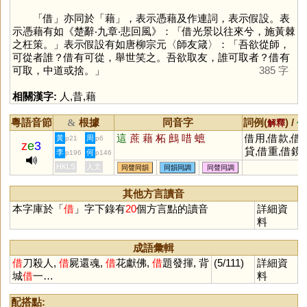
「
借
」亦同於「
藉
」，表示憑藉及作連詞，表示假設。表
示憑藉有如《楚辭‧九章‧悲回風》：「借光景以往來兮，施黃棘
之枉策。」表示假設有如唐柳宗元〈師友箴〉：「吾欲從師，
可從者誰？借有可從，舉世笑之。吾欲取友，誰可取者？借有
可取，中道或捨。」
385 字
相關漢字:
人
,
昔
,
藉
粵語音節
根據
同音字
詞例(
) /
&
解釋
備
這
蔗
藉
柘
鷓
唶
蟅
借用,借款,借
黃
周
p21
p6
z
e
3
貸,借重,借鏡,
李
何
p196
p146
借屍還魂,借助
HKLS
人文
同聲同韻
同韻同調
同聲同調
借題發揮,借出
借據,借酒澆愁
其他方言讀音
借債,借宿,借
本字庫於「
借
」字下錄有
20
個方言點的讀音
詳細資
殺人,借口
料
成語彙輯
借
刀殺人,
借
屍還魂,
借
花獻佛,
借
題發揮, 背
(5/111)
詳細資
城
借
一…
料
配搭點: