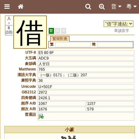
普
粵
人
借
9
8
繁
簡
港
單讀音字
(10)
繁簡對應
繁
簡
UTF-8
E5 80 9F
大五碼
ADC9
倉頡碼
人廿日
Matthews
765
漢語大字典
（一版）0171；（二版）207
康熙字典
36
Unicode
U+501F
GB2312
2972
四角號碼
2426.1
頻序 A/B
1067
1157
頻次 A/B
1676
579
普通話
j
i
小篆