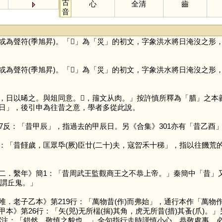
古
心
全清
齒
音
或為聲符(季旭昇)。「
𡿧
」為「
災
」的初文，字象洪水將日淹沒之形
或為聲符(季旭昇)。「
𡿧
」為「
災
」的初文，字象洪水將日淹沒之形
日以晞之。與俎同意。𦝙，籒文从肉。」按許慎所釋為「
腊
」之本
日」，後引申為往昔之意，學者多從此說。
37反：「昔甲辰」，指過去的甲辰日。另《合集》301亦有「昔乙酉
：「昔饉歲，匡眾氒(厥)臣廿(二十)夫，寇曶禾十稊」，指以往饑
二．繫年》簡1：「昔周武王監觀商王之不恭上帝。」秦簡中「
昔
」
是謂丘鬼。」
堆．老子乙本》第219行：「萬物昔(作)而弗始」，通行本作「萬
本》第26行：「矢(兕)无所椯(揣)其角，虎无所昔(措)其蚤(爪)。
王弼注：「錯然，敬慎之貌也。」全句指行走時謹慎小心，恭敬處事，