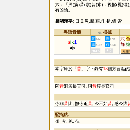
六：「辰(震)昔(索)昔(索)，視懼(矍)懼
有凶險。
相關漢字:
日
,
𡿧
,
災
,
腊
,
藉
,
作
,
措
,
錯
,
索
粵語音節
根據
&
式
黃
周
p32
p70
s
ik
1
飾
李
何
p196
p231
淅
HKLS
人文
同聲
螫
穡
轖
本字庫於「
昔
」字下錄有
18
個方言點的
鉽
阿
昔
洞簇長官司, 阿
昔
簇長官司
今非
昔
比, 撫今追
昔
, 今不如
昔
, 感今懷
配搭點:
撫
,
今
,
夙
,
往