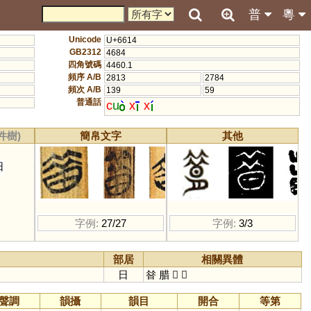
普
粵
Unicode
U+6614
GB2312
4684
四角號碼
4460.1
頻序 A/B
2813
2784
頻次 A/B
139
59
普通話
c
u
x
x
件樹)
簡帛文字
其他
日
字例:
27/27
字例:
3/3
部居
相關異體
日
㫺
腊
𦠪
𦠡
聲調
韻攝
韻目
開合
等第