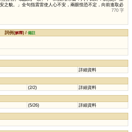
安之貌。」全句指震雷使人心不安，兩眼惶恐不定，向前進取必
770 字
詞例(
) /
解釋
備註
詳細資料
(2/2)
詳細資料
(5/26)
詳細資料