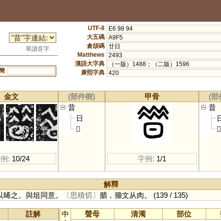
UTF-8
E6 98 94
大五碼
A9F5
倉頡碼
廿日
單讀音字
Matthews
2493
漢語大字典
（一版）1488；（二版）1596
簡
康熙字典
420
金文
(部件樹)
甲骨
(部
昔
昔
日
𡿧
𡿧
例:
10/24
字例:
1/1
解釋
以晞之。與俎同意。
〔思積切〕
腊，籀文从肉。
(139 / 135)
註解
中
聲母
清濁
部位