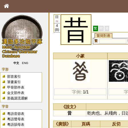
日
昔
72
4
繁
簡
港
(8)
繁簡對應
繁
小篆
中文
ENG
字形
部首索引
筆畫索引
甲骨部件表
字例:
1/1
字
金文部件表
形義源流通解
字音
《說文》
昔
乾肉也。从殘肉，日
粵語音節表
粵語聲母表
《廣韻》
頁碼
反切
粵語韻母表