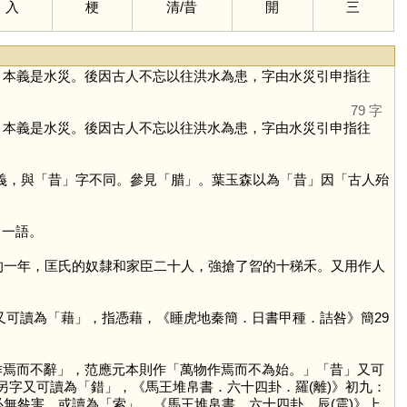
入
梗
清
/
昔
開
三
，本義是水災。後因古人不忘以往洪水為患，字由水災引申指往
79 字
，本義是水災。後因古人不忘以往洪水為患，字由水災引申指往
義，與「
昔
」字不同。參見「
腊
」。葉玉森以為「
昔
」因「古人殆
」一語。
荒的一年，匡氏的奴隸和家臣二十人，強搶了曶的十稊禾。又用作人
又可讀為「
藉
」，指憑藉，《睡虎地秦簡．日書甲種．詰咎》簡29
物作焉而不辭」，范應元本則作「萬物作焉而不為始。」「
昔
」又可
」另字又可讀為「
錯
」，《馬王堆帛書．六十四卦．羅(離)》初九：
必無咎害。或讀為「
索
」，《馬王堆帛書．六十四卦．辰(震)》上