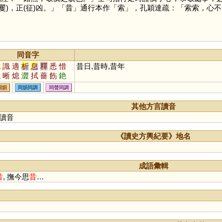
(矍)，正(征)凶。」「
昔
」通行本作「
索
」，孔穎達疏：「索索，心不
同音字
色
識
適
析
息
釋
悉
惜
昔日,昔時,昔年
媳
晰
熄
澀
拭
薔
飭
銫
蜥
軾
嗇
栻
奭
蟋
衋
皙
同韻
同韻同調
同聲同調
窸
潟
襫
菥
骰
醳
腊
舄
赩
鄎
緆
螅
蒠
瘜
濇
蕮
其他方言讀音
摵
适
獡
棤
烒
焟
晹
蜤
讀音
蝷
鎴
《讀史方輿紀要》地名
成語彙輯
昔
, 撫今思
昔
…