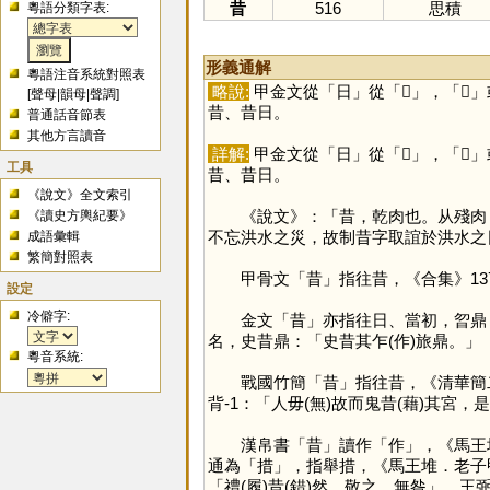
昔
516
思積
粵語分類字表:
形義通解
粵語注音系統對照表
略說:
甲金文從「
日
」從「
𡿧
」，「
𡿧
」
[
聲母
|
韻母
|
聲調
]
昔、昔日。
普通話音節表
其他方言讀音
詳解:
甲金文從「
日
」從「
𡿧
」，「
𡿧
」
工具
昔、昔日。
《說文》全文索引
《說文》：「昔，乾肉也。从殘肉，
《讀史方輿紀要》
不忘洪水之災，故制昔字取誼於洪水之
成語彙輯
繁簡對照表
甲骨文「
昔
」指往昔，《合集》1
設定
冷僻字:
金文「
昔
」亦指往日、當初，曶鼎
名，史昔鼎：「史昔其乍(作)旅鼎。」
粵音系統:
戰國竹簡「
昔
」指往昔，《清華簡
背-1：「人毋(無)故而鬼昔(藉)其宮，
漢帛書「
昔
」讀作「
作
」，《馬王
通為「
措
」，指舉措，《馬王堆．老子甲
「禮(履)昔(錯)然，敬之，無咎」，