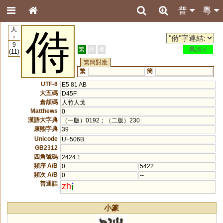
普
粵
人
偫
9
9
繁
簡
港
異讀字
(11)
繁簡對應
繁
簡
UTF-8
E5 81 AB
大五碼
D45F
倉頡碼
人竹人戈
Matthews
0
漢語大字典
（一版）0192；（二版）230
康熙字典
39
Unicode
U+506B
GB2312
四角號碼
2424.1
頻序 A/B
0
5422
頻次 A/B
0
--
普通話
zh
小篆