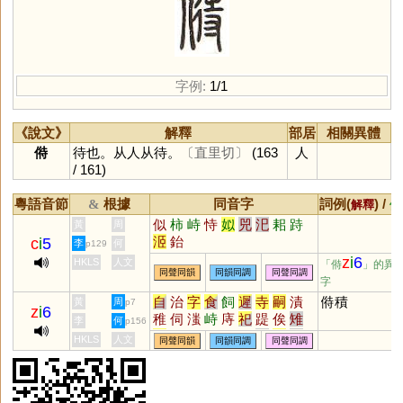
字例:
1/1
《說文》
解釋
部居
相關異體
偫
待也。从人从待。
〔直里切〕
(163
人
/ 161)
粵語音節
根據
同音字
詞例(
) /
&
解釋
備
似
柿
峙
恃
姒
兕
汜
耜
跱
黃
周
洍
鈶
c
i
5
李
何
p129
z
i
6
HKLS
人文
「偫
」的異
同聲同韻
同韻同調
同聲同調
字
自
治
字
食
飼
遲
寺
嗣
漬
偫積
黃
周
p7
z
i
6
稚
伺
滍
峙
庤
祀
踶
俟
雉
李
何
p156
巳
剚
笥
泜
胔
痔
豸
彘
兕
HKLS
人文
同聲同韻
同韻同調
同聲同調
涘
眥
耜
𠱾
髊
牸
畤
芓
阤
傂
覗
廌
絼
歭
跱
骴
倳
乿
徥
摨
謘
蚔
鶨
鴙