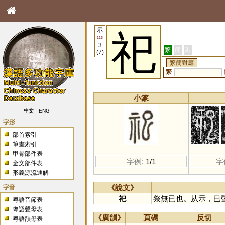
示
祀
113
3
繁
簡
港
(7)
繁簡對應
繁
小篆
中文
ENG
字形
部首索引
筆畫索引
甲骨部件表
字例:
1/1
字
金文部件表
形義源流通解
字音
《說文》
祀
祭無已也。从示，巳
粵語音節表
粵語聲母表
《廣韻》
頁碼
反切
粵語韻母表