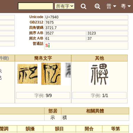
普
粵
Unicode
U+7940
GB2312
7675
四角號碼
3721.7
頻序 A/B
3527
3123
頻次 A/B
61
37
普通話
s
件樹)
簡帛文字
其他
示
巳
字例:
9/9
字例:
1/1
部居
相關異體
示
禩
聲調
韻攝
韻目
開合
等第