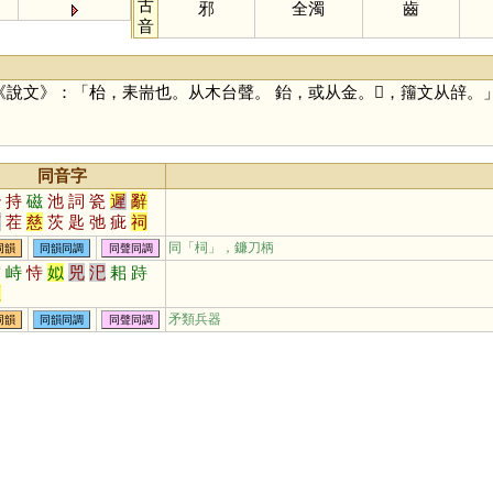
古
邪
全濁
齒
音
《說文》：「枱，耒耑也。从木台聲。 鈶，或从金。𨐠，籒文从辝。
同音字
治
持
磁
池
詞
瓷
遲
辭
茲
茬
慈
茨
匙
弛
疵
祠
訾
臍
薺
泜
踟
餈
茈
鶿
同「
柌
」，鐮刀柄
同韻
同韻同調
同聲同調
茌
澬
坻
荎
蚳
箈
箎
篪
柿
峙
恃
姒
兕
汜
耜
跱
漦
濨
歭
沶
徲
嬨
柌
貾
洍
迡
謘
矛類兵器
同韻
同韻同調
同聲同調