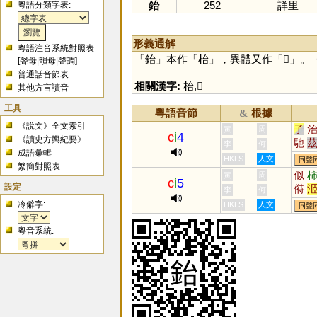
鈶
252
詳里
粵語分類字表:
形義通解
粵語注音系統對照表
「
鈶
」本作「
枱
」，異體又作「
𨐠
」。
[
聲母
|
韻母
|
聲調
]
普通話音節表
相關漢字:
枱
,
𨐠
其他方言讀音
工具
粵語音節
根據
&
《說文》全文索引
子
黃
周
c
i
4
《讀史方輿紀要》
馳
李
何
成語彙輯
踶
HKLS
人文
同聲
繁簡對照表
墀
似
黃
周
c
i
5
薋
設定
偫
李
何
跢
冷僻字:
HKLS
人文
同聲
粵音系統: