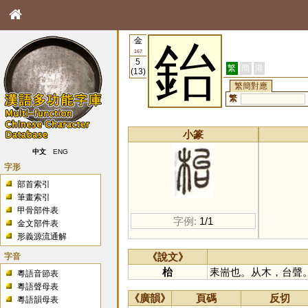
金
鈶
167
5
繁
簡
港
(13)
繁簡對應
繁
小篆
中文
ENG
字形
部首索引
筆畫索引
甲骨部件表
字例:
1/1
金文部件表
形義源流通解
字音
《說文》
枱
耒耑也。从木，台聲
粵語音節表
粵語聲母表
《廣韻》
頁碼
反切
粵語韻母表