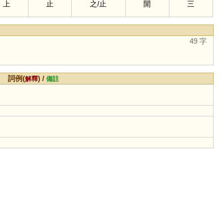
上
止
之
/
止
開
三
」
49 字
詞例(
) /
解釋
備註