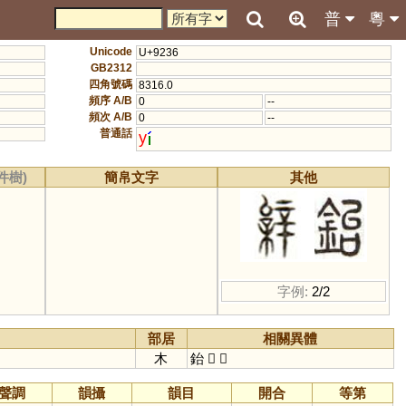
普
粵
Unicode
U+9236
GB2312
四角號碼
8316.0
頻序 A/B
0
--
頻次 A/B
0
--
普通話
y
件樹)
簡帛文字
其他
字例:
2/2
部居
相關異體
木
鈶
𣙼
𨐠
聲調
韻攝
韻目
開合
等第