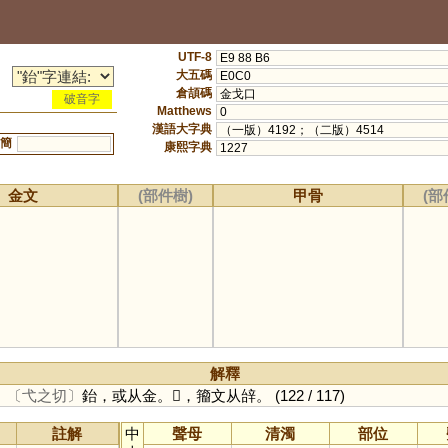
UTF-8
E9 88 B6
大五碼
E0C0
倉頡碼
金戈口
破音字
Matthews
0
漢語大字典
（一版）4192；（二版）4514
簡
康熙字典
1227
金文
(部件樹)
甲骨
(部
解釋
。
〔弋之切〕
鈶，或从金。𣙼，籀文从辝。
(122 / 117)
註解
中
聲母
清濁
部位