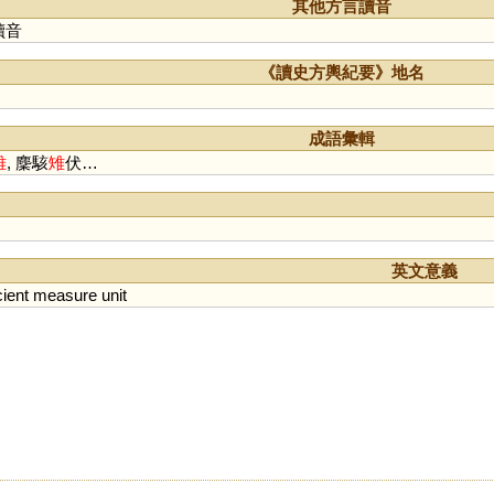
廌
絼
歭
跱
骴
倳
乿
徥
其他方言讀音
謘
蚔
鶨
鴙
讀音
《讀史方輿紀要》地名
成語彙輯
雉
, 麇駭
雉
伏…
英文意義
ient
measure
unit