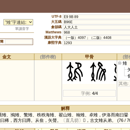
UTF-8
E9 9B 89
大五碼
B96E
倉頡碼
人大人土
單讀音字
Matthews
968
漢語大字典
（一版）4097；（二版）4408
簡
康熙字典
1293
金文
(部件樹)
甲骨
(部
雉
其他:
字例:
4/4
解釋
喬雉、鳪雉、鷩雉、秩秩海雉、翟山雉、翰雉、卓雉，伊洛而南曰翬
方曰稀，西方曰蹲。从隹，矢聲。
〔直几切〕
𨿘，古文雉从弟。
(76 / 7