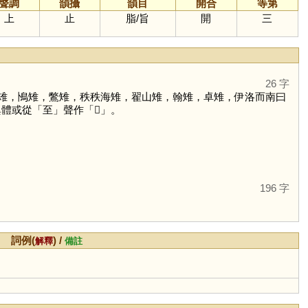
聲調
韻攝
韻目
開合
等第
上
止
脂
/
旨
開
三
26 字
雉，鳪雉，鷩雉，秩秩海雉，翟山雉，翰雉，卓雉，伊洛而南曰
異體或從「
至
」聲作「
𨾽
」。
196 字
詞例(
) /
解釋
備註