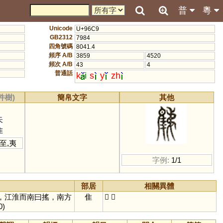
普
粵
Unicode
U+96C9
GB2312
7984
四角號碼
8041.4
頻序 A/B
3859
4520
頻次 A/B
43
4
普通話
k
i
s
y
zh
件樹)
簡帛文字
其他
矢
隹
至
,
夷
字例:
1/1
部居
相關異體
，江淮而南曰搖，南方
隹
𨿘
𨿝
0)