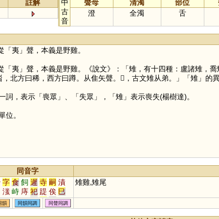
註解
中
聲母
清濁
部位
古
澄
全濁
舌
音
從「
夷
」聲，本義是野雞。
從「
夷
」聲，本義是野雞。《說文》：「雉，有十四種：盧諸雉，喬
甾，北方曰稀，西方曰蹲。从隹矢聲。𨿘，古文雉从弟。」「
雉
」的
詞，表示「喪眾」、「失眾」，「
雉
」表示喪失(楊樹達)。
單位。
同音字
治
字
食
飼
遲
寺
嗣
漬
雉雞,雉尾
伺
滍
峙
庤
祀
踶
俟
巳
笥
泜
胔
痔
豸
彘
兕
涘
同韻
同韻同調
同聲同調
耜
𠱾
髊
畤
偫
牸
傂
芓
阤