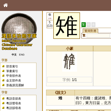
隹
雉
172
5
繁
簡
港
(13)
繁簡對應
繁
小篆
中文
ENG
字形
部首索引
筆畫索引
甲骨部件表
字例:
1/1
金文部件表
形義源流通解
字音
《說文》
雉
有十四種：盧諸雉、
粵語音節表
曰𢏚，東方曰甾，北
粵語聲母表
粵語韻母表