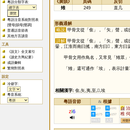
《廣韻》
頁碼
反切
粵語分類字表:
雉
249
直几
粵語注音系統對照表
形義通解
[
聲母
|
韻母
|
聲調
]
略說:
甲骨文從「
隹
」，「
矢
」聲，或
普通話音節表
其他方言讀音
詳解:
甲骨文從「
隹
」，「
矢
」聲，或
工具
翬，江淮而南曰搖，南方曰𢏚，東方曰
《說文》全文索引
甲骨文用作鳥名，又常見「雉眾」一
《讀史方輿紀要》
成語彙輯
「
雉
」還可通作「
埃
」，表示計量
繁簡對照表
設定
冷僻字:
相關漢字:
隹
,
矢
,
夷
,
至
,
𨾽
,
埃
粵音系統:
粵語音節
根據
&
自
黃
周
p23
p191
z
i
6
稚
李
何
p175
p157
剚
HKLS
人文
同聲
眥