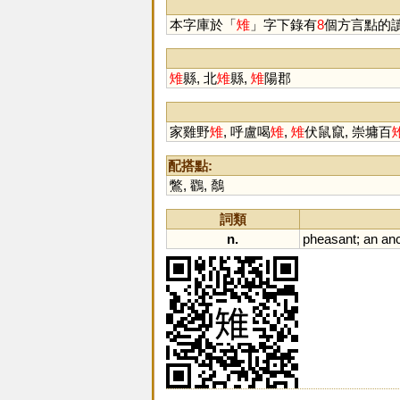
覗
摨
本字庫於「
雉
」字下錄有
8
個方言點的
雉
縣, 北
雉
縣,
雉
陽郡
家雞野
雉
, 呼盧喝
雉
,
雉
伏鼠竄, 崇墉百
配搭點:
鷩
,
鸐
,
鷮
詞類
n.
pheasant
;
an
anc