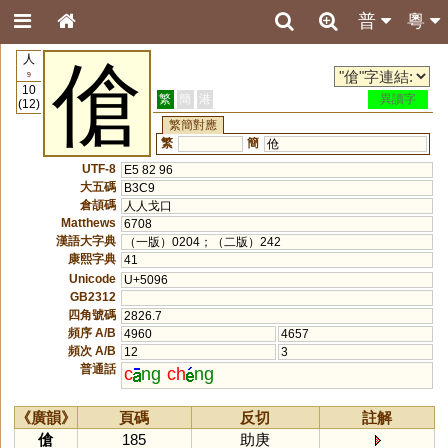
普
粵
人
傖
9
10
繁
簡
港
異讀字
(12)
繁簡對應
繁
簡
伧
UTF-8
E5 82 96
大五碼
B3C9
倉頡碼
人人戈口
Matthews
6708
漢語大字典
（一版）0204；（二版）242
康熙字典
41
Unicode
U+5096
GB2312
四角號碼
2826.7
頻序 A/B
4960
4657
頻次 A/B
12
3
普通話
c
ng
ch
ng
《廣韻》
頁碼
反切
註解
傖
185
助庚