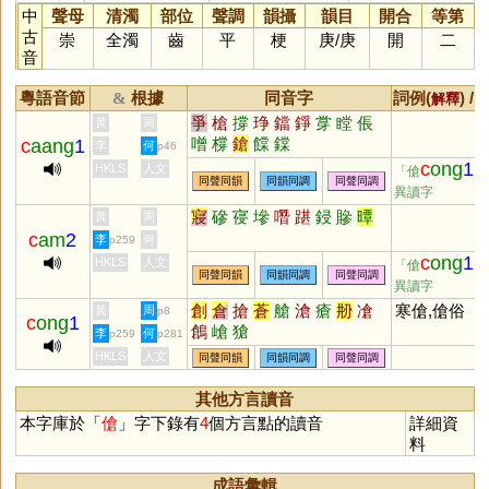
中
聲母
清濁
部位
聲調
韻攝
韻目
開合
等第
古
崇
全濁
齒
平
梗
庚
/
庚
開
二
音
粵語音節
根據
同音字
詞例(
) /
&
解釋
爭
槍
撐
琤
鐺
錚
牚
瞠
倀
黃
周
噌
橕
鎗
饓
鏿
c
aang
1
李
何
p46
c
ong
1
HKLS
人文
「傖
」
同聲同韻
同韻同調
同聲同調
異讀字
寢
磣
寑
墋
噆
踸
鋟
贂
曋
黃
周
c
am
2
李
何
p259
c
ong
1
HKLS
人文
「傖
」
同聲同韻
同韻同調
同聲同調
異讀字
創
倉
搶
蒼
艙
滄
瘡
刱
凔
寒傖,傖俗
黃
周
p8
c
ong
1
鶬
嵢
獊
李
何
p259
p281
HKLS
人文
同聲同韻
同韻同調
同聲同調
其他方言讀音
本字庫於「
傖
」字下錄有
4
個方言點的讀音
詳細資
料
成語彙輯