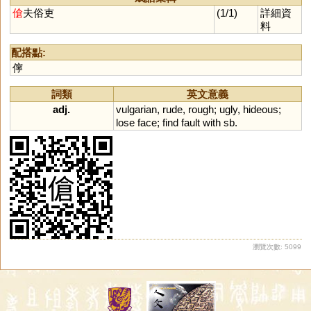
傖
夫俗吏
(1/1)
詳細資
料
配搭點:
儜
詞類
英文意義
adj.
vulgarian
,
rude
,
rough
;
ugly
,
hideous
;
lose
face
;
find
fault
with
sb
.
瀏覽次數: 5099