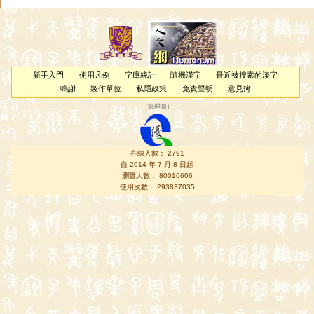
新手入門
使用凡例
字庫統計
隨機漢字
最近被搜索的漢字
鳴謝
製作單位
私隱政策
免責聲明
意見簿
（
管理員
）
在線人數： 2791
自 2014 年 7 月 8 日起
瀏覽人數： 80016606
使用次數： 293837035