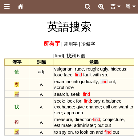
普
粵
英語搜索
所有字
|
常用字
|
冷僻字
[
find
], 找到 6 個
漢字
詞類
意義
vulgarian
,
rude
,
rough
;
ugly
,
hideous
;
傖
adj.
lose
face
;
find
fault
with
sb
.
examine
into
judicially
;
find
out
;
察
v.
scrutinize
尋
v.
search
,
seek
,
find
seek
;
look
for
;
find
;
pay
a
balance
;
找
v.
exchange
;
give
change
;
call
on
;
want
to
see
;
approach
measure
,
direction
-
find
;
conjecture
,
揆
v.
estimate
;
administer
;
put
out
睪
v.
to
spy
on
,
to
look
on
and
find
out