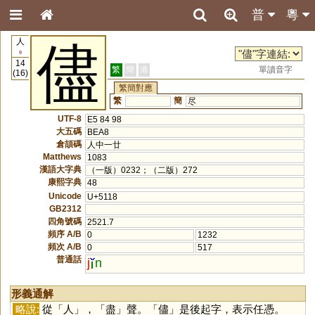
普
粵
人
儘
9
14
繁
簡
港
單讀音字
(16)
繁簡對應
繁
簡
尽
UTF-8
E5 84 98
大五碼
BEA8
倉頡碼
人中一廿
Matthews
1083
漢語大字典
（一版）0232；（二版）272
康熙字典
48
Unicode
U+5118
GB2312
四角號碼
2521.7
頻序 A/B
0
1232
頻次 A/B
0
517
普通話
j
n
形義通解
略說:
從「
人
」，「
盡
」聲。「
儘
」是後起字，表示任憑。