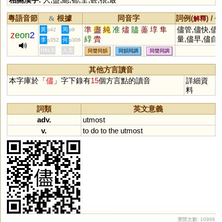
粵語音節
根據
同音字
詞例(
) /
&
解釋
備
準
盡
純
准
燼
贐
藎
埻
隼
儘管,儘快,儘
黃
周
p42
p9
z
eon
2
綧
賮
量,儘早,儘自,
李
何
p352
p306
儘意隨心
HKLS
人文
同聲同韻
同韻同調
同聲同調
其他方言讀音
本字庫於「
儘
」字下錄有
15
個方言點的讀音
詳細資
料
詞類
英文意義
adv.
utmost
v.
to
do
to
the
utmost
瀏覽次數: 10988