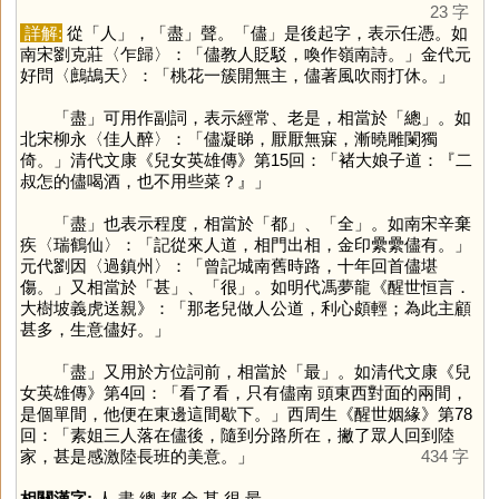
23 字
詳解:
從「
人
」，「
盡
」聲。「
儘
」是後起字，表示任憑。如
南宋劉克莊〈乍歸〉：「儘教人貶駁，喚作嶺南詩。」金代元
好問〈鷓鴣天〉：「桃花一簇開無主，儘著風吹雨打休。」
「
盡
」可用作副詞，表示經常、老是，相當於「
總
」。如
北宋柳永〈佳人醉〉：「儘凝睇，厭厭無寐，漸曉雕闌獨
倚。」清代文康《兒女英雄傳》第15回：「褚大娘子道：『二
叔怎的儘喝酒，也不用些菜？』」
「
盡
」也表示程度，相當於「
都
」、「
全
」。如南宋辛棄
疾〈瑞鶴仙〉：「記從來人道，相門出相，金印纍纍儘有。」
元代劉因〈過鎮州〉：「曾記城南舊時路，十年回首儘堪
傷。」又相當於「
甚
」、「
很
」。如明代馮夢龍《醒世恒言．
大樹坡義虎送親》：「那老兒做人公道，利心頗輕；為此主顧
甚多，生意儘好。」
「
盡
」又用於方位詞前，相當於「
最
」。如清代文康《兒
女英雄傳》第4回：「看了看，只有儘南 頭東西對面的兩間，
是個單間，他便在東邊這間歇下。」西周生《醒世姻緣》第78
回：「素姐三人落在儘後，隨到分路所在，撇了眾人回到陸
家，甚是感激陸長班的美意。」
434 字
相關漢字:
人
,
盡
,
總
,
都
,
全
,
甚
,
很
,
最