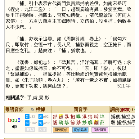
「
捕
」引申表示古代衙門負責緝捕的差役。如南宋岳珂
《桯史．九江二盜》：「一日，起觀扃鑰有異，發笈空焉。亟
集里正視驗跡，捕四出，杳莫知所從。」清代龍啟瑞〈何雨人
家傳〉：「方君與蔣君主其鄉團時，立伍伯，設名捕，鉤致匪
人不少恕。」
「
捕
」亦表示追尋。如《周髀算經．卷上》：「候勾六
尺，即取竹，空徑一寸，長八尺，捕影而視之，空正掩日，而
日應空之孔。」趙爽注：「捕，猶索也。」
《漢書．郊祀志》：「聽其言，洋洋滿耳，若將可遇；求
之，盪盪如係風捕景，終不可得。」「
景
」即「
影
」。後以
「繫風捕影」、「捕風捉影」等比喻虛幻無實或無根據地臆
測。如《朱子語類．卷六九》：「若有一豪之不實，如捕風捉
影，更無下功處，德何由進？」
511 字
相關漢字:
手
,
甫
,
景
,
影
粵語音節
根據
同音字
詞例(
) /
&
解釋
備
部
步
暴
抱
曝
瀑
簿
哺
埠
捕獲,捕捉,捕
黃
周
p33
p62
b
ou
6
瓿
鵏
埗
篰
踄
捗
鸔
虣
蔀
殺,捕撈,捕手,
李
何
p162
p235
菢
捕風捉影,捕食
HKLS
人文
同聲同韻
同韻同調
同聲同調
搜捕