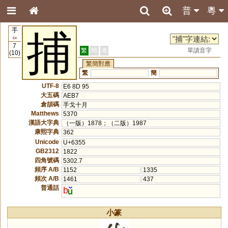
普
粵
手
捕
64
7
繁
簡
港
單讀音字
(10)
繁簡對應
繁
簡
UTF-8
E6 8D 95
大五碼
AEB7
倉頡碼
手戈十月
Matthews
5370
漢語大字典
（一版）1878；（二版）1987
康熙字典
362
Unicode
U+6355
GB2312
1822
四角號碼
5302.7
頻序 A/B
1152
1335
頻次 A/B
1461
437
普通話
b
小篆