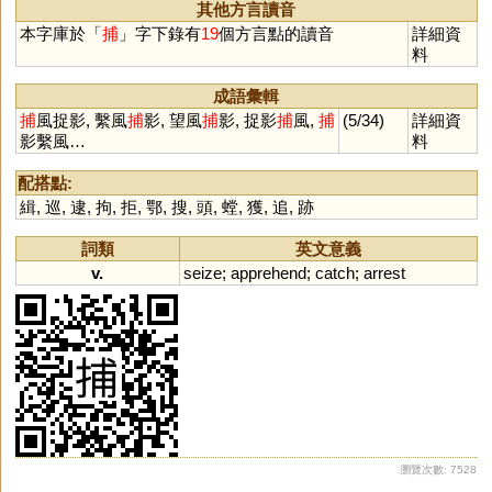
其他方言讀音
本字庫於「
捕
」字下錄有
19
個方言點的讀音
詳細資
料
成語彙輯
捕
風捉影, 繫風
捕
影, 望風
捕
影, 捉影
捕
風,
捕
(5/34)
詳細資
影繫風…
料
配搭點:
緝
,
巡
,
逮
,
拘
,
拒
,
鄂
,
搜
,
頭
,
螳
,
獲
,
追
,
跡
詞類
英文意義
v.
seize
;
apprehend
;
catch
;
arrest
瀏覽次數: 7528