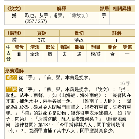
《說文》
解釋
部居
相關異體
捕
取也。从手，甫聲。
〔薄故切〕
手
(257 / 257)
《廣韻》
頁碼
反切
註解
捕
370
薄故
中
聲母
清濁
部位
聲調
韻攝
韻目
開合
等第
古
並
全濁
唇
去
遇
模
/
暮
合
一
音
形義通解
略說:
從「
手
」，「
甫
」聲。本義是捉拿。
16 字
詳解:
從「
手
」，「
甫
」聲。本義是捉拿。《說文》：「捕，
取也。从手，甫聲。」如《山海經．海外南經》：「長臂國在
其東，捕魚水中，兩手各操一魚。」《淮南子．人間》：「陽
虎為亂於魯，魯君令人閉城門而捕之，得者有重賞，失者有重
罪。」「
捕
」的對象多是動物，後亦引申表示逮捕人，如《管
子．問第》：「所捕盜賊，除人害者幾何矣？」《睡虎地秦
簡．法律答問》第137：「今甲捕得其八人，問甲當購幾可
（何）？」意謂甲逮捕了其中八人，問甲應奬賞多少。