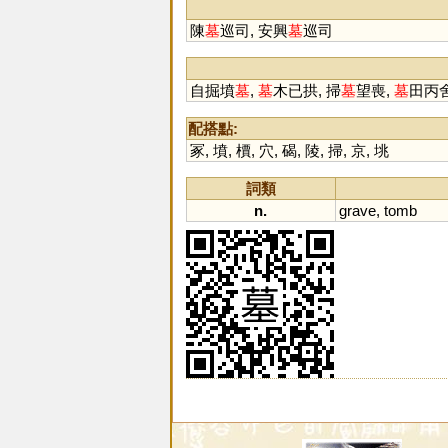
陳
墓
巡司, 安興
墓
巡司
自掘墳
墓
,
墓
木已拱, 掃
墓
望喪,
墓
田丙舍
配搭點:
冢
,
墳
,
檟
,
穴
,
碣
,
陵
,
掃
,
京
,
垗
詞類
n.
grave
,
tomb