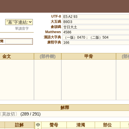
UTF-8
E5 A2 93
大五碼
B9D3
倉頡碼
廿日大土
單讀音字
Matthews
4586
漢語大字典
（一版）0470；（二版）504
簡
康熙字典
166
金文
(部件樹)
甲骨
(部
解釋
〔莫故切〕
(289 / 291)
註解
中
聲母
清濁
部位