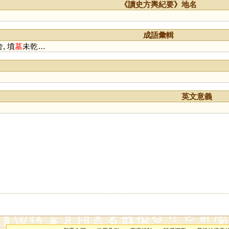
《讀史方輿紀要》地名
成語彙輯
, 墳
墓
未乾…
英文意義