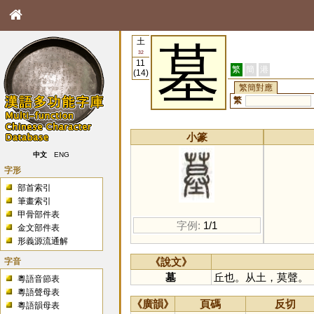
土
墓
32
11
繁
簡
港
(14)
繁簡對應
繁
小篆
中文
ENG
字形
部首索引
筆畫索引
甲骨部件表
字例:
1/1
金文部件表
形義源流通解
字音
《說文》
墓
丘也。从土，莫聲。
粵語音節表
粵語聲母表
《廣韻》
頁碼
反切
粵語韻母表