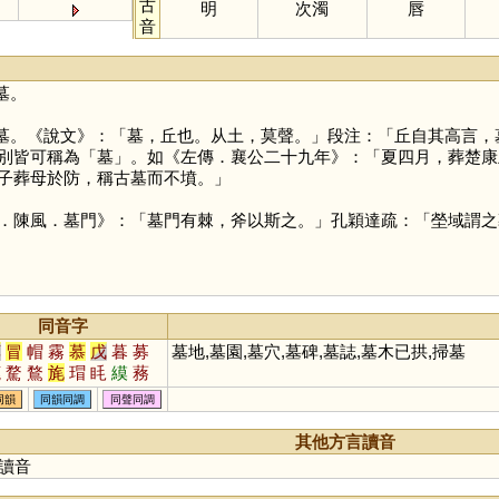
古
明
次濁
唇
音
墓。
墓。《說文》：「墓，丘也。从土，莫聲。」段注：「丘自其高言，
別皆可稱為「
墓
」。如《左傳．襄公二十九年》：「夏四月，葬楚康
子葬母於防，稱古墓而不墳。」
．陳風．墓門》：「墓門有棘，斧以斯之。」孔穎達疏：「塋域謂之
同音字
莫
冒
帽
霧
慕
戊
暮
募
墓地,墓園,墓穴,墓碑,墓誌,墓木已拱,掃墓
芼
騖
鶩
旄
瑁
眊
縸
蓩
慔
鞪
蝐
毷
楘
媢
耄
同韻
同韻同調
同聲同調
其他方言讀音
讀音