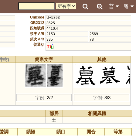
普
粵
Unicode
U+5893
GB2312
3625
四角號碼
4410.4
頻序 A/B
2153
2569
頻次 A/B
335
78
普通話
m
件樹)
簡帛文字
其他
字例:
2/2
字例:
3/3
部居
相關異體
土
聲調
韻攝
韻目
開合
等第