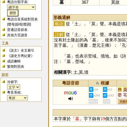
墓
367
莫故
粵語分類字表:
形義通解
粵語注音系統對照表
略說:
從「
土
」，「
莫
」聲。本義是墳
[
聲母
|
韻母
|
聲調
]
普通話音節表
詳解:
從「
土
」，「
莫
」聲。本義是墳
其他方言讀音
沒有封土隆起的為「
墓
」，後來不加區
工具
至于墓。」《漢書．楚元王傳》：「孔
《說文》全文索引
「
墓
」也表示茔域、墳地。如《詩
《讀史方輿紀要》
注：「墓，塋域。」
成語彙輯
繁簡對照表
相關漢字:
土
,
莫
,
墳
設定
冷僻字:
粵語音節
根據
&
務
黃
周
p34
p32
m
ou
6
粵音系統:
婺
李
何
p294
p242
萺
HKLS
人文
同聲
本字庫於「
墓
」字下錄有
19
個方言點的