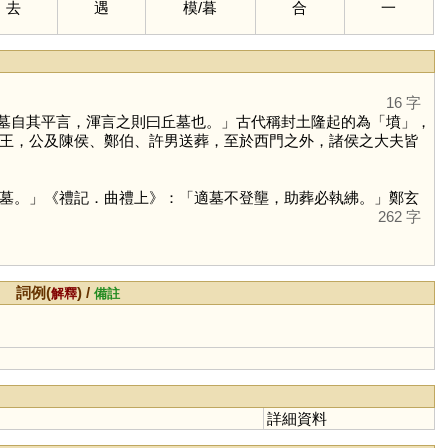
去
遇
模
/
暮
合
一
16 字
墓自其平言，渾言之則曰丘墓也。」古代稱封土隆起的為「
墳
」，
王，公及陳侯、鄭伯、許男送葬，至於西門之外，諸侯之大夫皆
墓。」《禮記．曲禮上》：「適墓不登壟，助葬必執紼。」鄭玄
262 字
詞例(
) /
解釋
備註
詳細資料