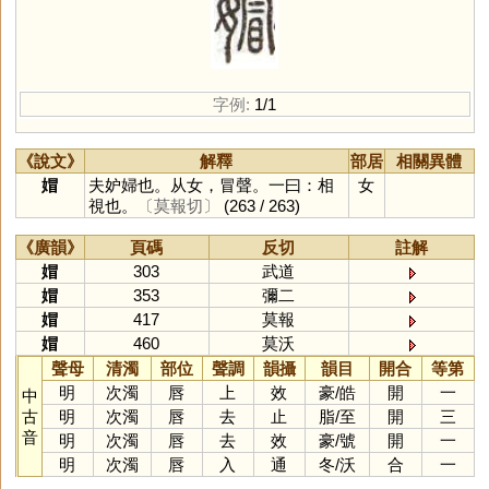
字例:
1/1
《說文》
解釋
部居
相關異體
媢
夫妒婦也。从女，冒聲。一曰：相
女
視也。
〔莫報切〕
(263 / 263)
《廣韻》
頁碼
反切
註解
媢
303
武道
媢
353
彌二
媢
417
莫報
媢
460
莫沃
聲母
清濁
部位
聲調
韻攝
韻目
開合
等第
明
次濁
唇
上
效
豪
/
皓
開
一
中
古
明
次濁
唇
去
止
脂
/
至
開
三
音
明
次濁
唇
去
效
豪
/
號
開
一
明
次濁
唇
入
通
冬
/
沃
合
一