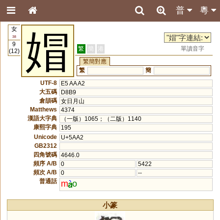
普
粵
女
媢
38
9
繁
簡
港
單讀音字
(12)
繁簡對應
繁
簡
UTF-8
E5 AA A2
大五碼
D8B9
倉頡碼
女日月山
Matthews
4374
漢語大字典
（一版）1065；（二版）1140
康熙字典
195
Unicode
U+5AA2
GB2312
四角號碼
4646.0
頻序 A/B
0
5422
頻次 A/B
0
--
普通話
m
o
小篆