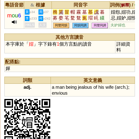
粵語音節
根據
同音字
詞例(
) /
&
解釋
備
務
莫
冒
帽
霧
墓
慕
戊
暮
媢怨,媢功,媢
黃
周
p34
p37
m
ou
6
募
婺
芼
騖
鶩
旄
瑁
眊
縸
忌,媢妒,媢恨
李
何
p233
p242
蓩
萺
慔
鞪
蝐
毷
楘
耄
HKLS
人文
夫妒婦也
同聲同韻
同韻同調
同聲同調
其他方言讀音
本字庫於「
媢
」字下錄有
1
個方言點的讀音
詳細資
料
配搭點:
嬋
詞類
英文意義
adj.
a
man
being
jealous
of
his
wife
(
arch
.);
envious