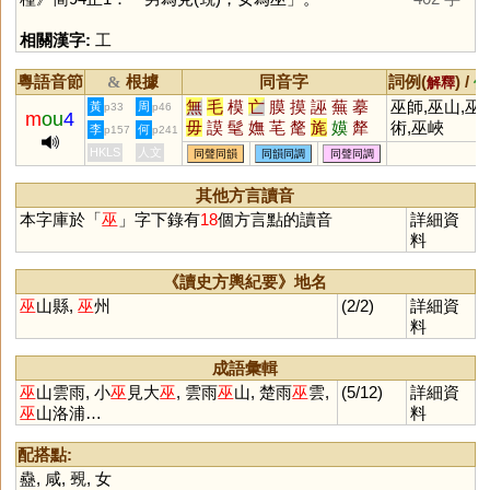
相關漢字:
工
粵語音節
根據
同音字
詞例(
) /
&
解釋
備
無
毛
模
亡
膜
摸
誣
蕪
摹
巫師,巫山,巫
黃
周
p33
p46
m
ou
4
毋
謨
髦
嫵
芼
氂
旄
嫫
犛
術,巫峽
李
何
p157
p241
譕
瞴
軞
莁
氁
枆
堥
糢
鷡
HKLS
人文
同聲同韻
同韻同調
同聲同調
橆
酕
其他方言讀音
本字庫於「
巫
」字下錄有
18
個方言點的讀音
詳細資
料
《讀史方輿紀要》地名
巫
山縣,
巫
州
(2/2)
詳細資
料
成語彙輯
巫
山雲雨, 小
巫
見大
巫
, 雲雨
巫
山, 楚雨
巫
雲,
(5/12)
詳細資
巫
山洛浦…
料
配搭點:
蠱
,
咸
,
覡
,
女