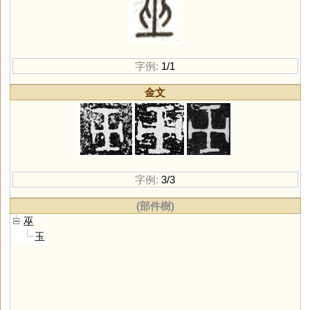
字例:
1/1
金文
字例:
3/3
(部件樹)
巫
玉