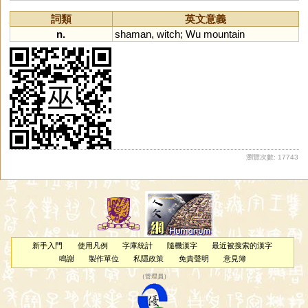
詞類
英文意義
n.
shaman
,
witch
;
Wu
mountain
瀏覽次數: 17743
新手入門
使用凡例
字庫統計
隨機漢字
最近被搜索的漢字
鳴謝
製作單位
私隱政策
免責聲明
意見簿
（
管理員
）