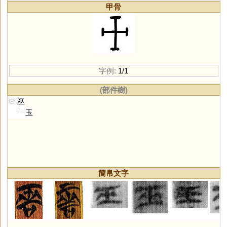
甲骨
字例:
1/1
(部件樹)
巫
玉
簡帛文字