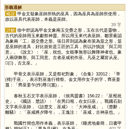
形義通解
略說:
甲金文疑象巫師所執的巫具，因為巫具為巫師所使用，
故以巫具代表巫師，本義是巫師。
39 字
詳解:
徐中舒認為甲金文象兩玉交疊之形，玉在古代是靈物，
古代的巫師用玉來獻祭神靈。所以用玉來代表巫師。鄒景蘅認
為象兩「
工
」器交疊之形。張日昇則認為象布策為筮之形，筮
是巫師的道具，好比規矩是工匠的工具，所以許慎說「與工同
意」。《說文》：「巫，祝也。女能事無形以舞降神者也。象
人兩褎舞形。與工同意。古者巫咸初作巫。凡巫之屬皆从巫。
𠮎(𢍮)，古文巫。」
甲骨文表示巫師，又是祭祀對象，《合集》32012：「帝
(禘)于巫」，表示對巫進行禘祭。金文用作女子的字，齊巫姜
簋：「齊巫姜乍(作)尊𣪕(簋)」。
春秋玉石文字表示巫師，《侯馬盟書》156:22：「巫覡祝
史」。《國語．楚語》：「在男曰覡，在女曰巫」。戰國石刻
文字表示巫師，《詛楚文．巫咸》：「大神巫咸」，《楚辭．
離騷》：「巫咸將夕降兮」，王逸注：「巫咸，古神巫也。」
戰國竹簡也用作本義，表示巫師，《睡虎地秦簡．日書甲
種》簡94正1：「男為見(覡)，女為巫」。
402 字