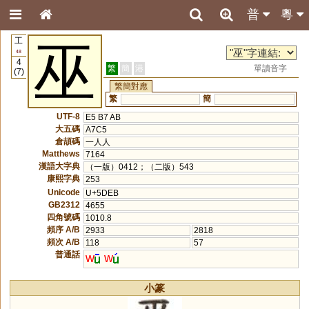
普
粵
工
巫
48
4
繁
簡
港
單讀音字
(7)
繁簡對應
繁
簡
UTF-8
E5 B7 AB
大五碼
A7C5
倉頡碼
一人人
Matthews
7164
漢語大字典
（一版）0412；（二版）543
康熙字典
253
Unicode
U+5DEB
GB2312
4655
四角號碼
1010.8
頻序 A/B
2933
2818
頻次 A/B
118
57
普通話
w
w
小篆