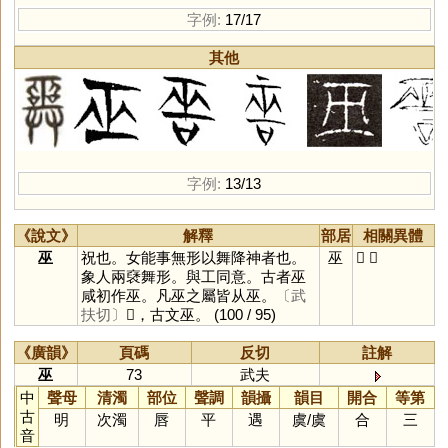
字例:
17/17
其他
字例:
13/13
《說文》
解釋
部居
相關異體
巫
祝也。女能事無形以舞降神者也。
巫
𠮎
𢍮
象人兩褎舞形。與工同意。古者巫
咸初作巫。凡巫之屬皆从巫。
〔武
扶切〕
𢍮，古文巫。
(100 / 95)
《廣韻》
頁碼
反切
註解
巫
73
武夫
中
聲母
清濁
部位
聲調
韻攝
韻目
開合
等第
古
明
次濁
唇
平
遇
虞
/
虞
合
三
音