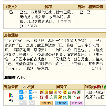
《說文》
解釋
部居
相關異體
巳
巳也。四月陽气巳出，陰气巳藏，
巳
已
萬物見，成文章，故巳爲蛇。象
形。凡巳之屬皆从巳。
〔詳里切〕
(311 / 312)
形義通解
古文字中的「
已
」和「
巳
」為同一字（參吳大澂等），「
已
」
皆寫作「
巳
」之形，故王輝認為「
已
」是從「
巳
」字分化而
來。《郭店楚簡．尊德義》：「治民非還生而已也。」《睡虎
地秦簡．語書》：「今法律令已具矣，而吏民莫用。」《馬王
堆．老子乙本卷前古佚書》：「天地已成，黔首乃生。」後來
「
已
」被借作虛詞，用以表示「終止」、「完畢」、甚至表示
「肯定」、「感歎」等意思。
174 字
相關漢字:
巳
粵語音節
根據
同音字
詞例(
) /
&
解釋
備
以
議
爾
耳
擬
矣
迤
酏
洱
已經,已然,已
黃
周
p22
p46
j
i
5
薿
邇
苡
鉺
尔
鉯
栮
佴
薾
往,不能自已,
李
何
p25
p159
駬
儗
迆
尒
佁
崺
已
HKLS
人文
同聲同韻
同韻同調
同聲同調