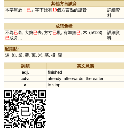
其他方言讀音
本字庫於「
已
」字下錄有
19
個方言點的讀音
詳細資
料
成語彙輯
不為
已
甚, 大勢
已
去, 方寸
已
亂, 有加無
已
, 木
(5/123)
詳細資
已
成舟…
料
配搭點:
逼
,
迫
,
業
,
夔
,
萬
,
米
,
墓
,
櫹
,
謋
詞類
英文意義
adj.
finished
adv.
already
;
afterwards
;
thereafter
v.
to
stop