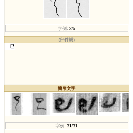
字例:
2/5
(部件樹)
已
簡帛文字
字例:
31/31