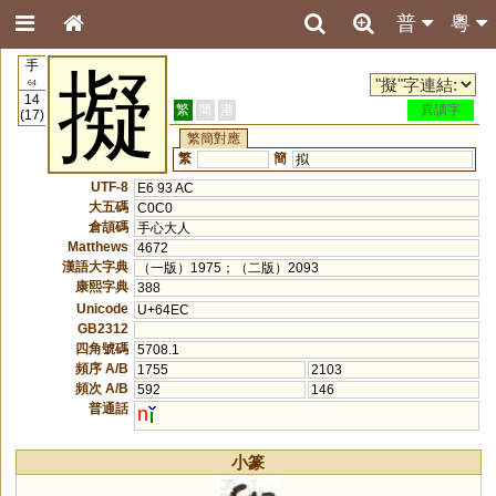
普
粵
手
擬
64
14
繁
簡
港
異讀字
(17)
繁簡對應
繁
簡
拟
UTF-8
E6 93 AC
大五碼
C0C0
倉頡碼
手心大人
Matthews
4672
漢語大字典
（一版）1975；（二版）2093
康熙字典
388
Unicode
U+64EC
GB2312
四角號碼
5708.1
頻序 A/B
1755
2103
頻次 A/B
592
146
普通話
n
小篆