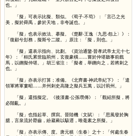
也。」
「
擬
」可表示比擬、類似。《荀子‧不苟》：「言己之光
美，擬於舜禹，參於天地，非夸誕也。」
「
擬
」也表示效法、摹擬。《楚辭‧王逸〈九思‧怨上〉》：
「復顧兮彭務，擬斯兮二蹤。」原注：「擬，則也。」
「
擬
」還表示指向、比劃。《資治通鑒‧晉孝武帝太元十七
年》：「桓氏累世臨荊州，玄復豪橫……嘗於仲堪聽事前戲
馬，以鎙擬仲堪。」胡三省注：「擬者，舉鎙向之，若將刺之
也。」
「
擬
」亦表示打算；准備。《北齊書‧神武帝紀下》：「遣
領軍將軍婁昭……并州刺史高隆之擬兵五萬，以討荊州。」
「
擬
」還指擬定。《後漢書‧公孫瓚傳》：「觀紹所擬，將
必階亂。」
「
擬
」也指起草、撰寫。晉陸機〈文賦〉：「思風發於胸
臆，言泉流於脣齒，紛葳蕤以馺遝，唯毫素之所擬。」
「
擬
」亦表示傳、度。唐元稹〈生春〉之十：「何處生春