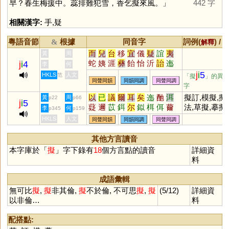
早？春生梅援中。蕊排難犯雪，香乞擬來風。」
442 字
相關漢字:
手
,
疑
粵語音節
根據
同音字
詞例(
) /
&
解釋
而
兒
台
移
宜
儀
疑
誼
夷
黃
周
蛇
姨
涯
彝
飴
怡
沂
詒
迤
j
i
4
李
何
酏
皚
頤
貽
咦
胰
簃
訑
觺
j
i
5
HKLS
人文
范
「擬
」的異
同聲同韻
同韻同調
同聲同調
貤
鮞
痍
荑
宧
臑
嶷
匜
椸
字
眙
扅
𦣞
峏
迻
侕
洍
沶
溰
崺
以
已
議
爾
耳
矣
迤
酏
洱
擬訂,模擬,擬
黃
周
p22
p66
异
儿
鸃
鴯
螔
輀
袲
聏
羠
j
i
5
薿
邇
苡
鉺
尔
鉯
栮
佴
薾
法,草擬,摹擬,
李
何
p345
p159
眱
唲
袘
荋
箷
鏔
鉹
蛦
耛
駬
儗
迆
尒
佁
崺
虛擬,擬規畫
HKLS
人文
同聲同韻
同韻同調
同聲同調
詑
跠
蔩
萓
峓
暆
恞
瓵
熪
顊
珆
寲
嶬
胹
杝
侇
狋
栘
其他方言讀音
柂
迆
洟
圯
洏
耏
衪
陑
桋
本字庫於「
擬
」字下錄有
18
個方言點的讀音
詳細資
栭
料
成語彙輯
無可比
擬
,
擬
非其倫,
擬
不於倫, 不可思
擬
,
擬
(5/12)
詳細資
以非倫…
料
配搭點: