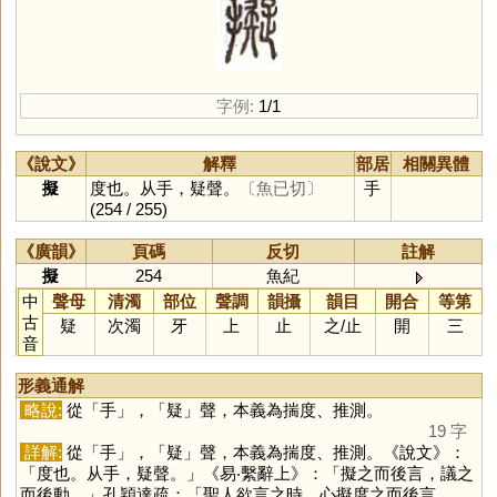
字例:
1/1
《說文》
解釋
部居
相關異體
擬
度也。从手，疑聲。
〔魚已切〕
手
(254 / 255)
《廣韻》
頁碼
反切
註解
擬
254
魚紀
中
聲母
清濁
部位
聲調
韻攝
韻目
開合
等第
古
疑
次濁
牙
上
止
之
/
止
開
三
音
形義通解
略說:
從「
手
」，「
疑
」聲，本義為揣度、推測。
19 字
詳解:
從「
手
」，「
疑
」聲，本義為揣度、推測。《說文》：
「度也。从手，疑聲。」《易‧繫辭上》：「擬之而後言，議之
而後動。」孔穎達疏：「聖人欲言之時，心擬度之而後言