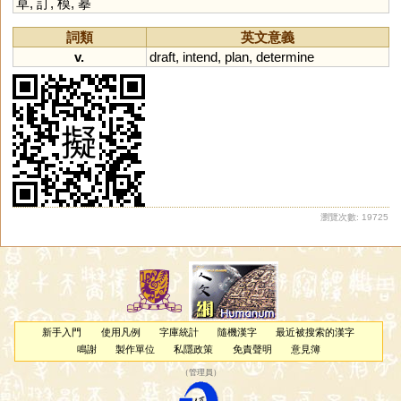
草
,
訂
,
模
,
摹
詞類
英文意義
v.
draft
,
intend
,
plan
,
determine
瀏覽次數: 19725
新手入門
使用凡例
字庫統計
隨機漢字
最近被搜索的漢字
鳴謝
製作單位
私隱政策
免責聲明
意見簿
（
管理員
）