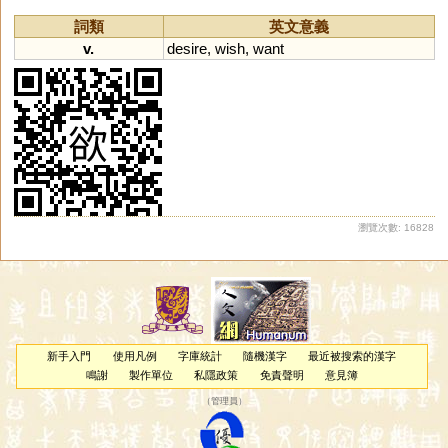
詞類
英文意義
v.
desire
,
wish
,
want
瀏覽次數: 16828
新手入門
使用凡例
字庫統計
隨機漢字
最近被搜索的漢字
鳴謝
製作單位
私隱政策
免責聲明
意見簿
（
管理員
）