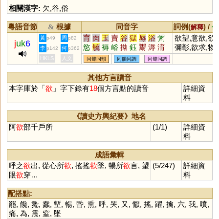
相關漢字:
欠
,
谷
,
俗
粵語音節
根據
同音字
詞例(
) /
&
解釋
備
育
肉
玉
賣
谷
獄
辱
浴
粥
欲望,意欲,欲
黃
周
p49
p82
j
uk
6
慾
毓
褥
峪
拗
鈺
鬻
溽
淯
彌彰,欲求,物
李
何
p142
p362
鵒
蓐
縟
宍
鳿
砡
袬
輍
蘛
欲,縱欲,欲罷
HKLS
人文
同聲同韻
同韻同調
同聲同調
蒮
媷
儥
嗕
鋊
錥
鄏
堉
能,欲擒故縱,
語還休,無欲
其他方言讀音
剛
本字庫於「
欲
」字下錄有
18
個方言點的讀音
詳細資
料
《讀史方輿紀要》地名
阿
欲
部千戶所
(1/1)
詳細資
料
成語彙輯
呼之
欲
出, 從心所
欲
, 搖搖
欲
墜, 暢所
欲
言, 望
(5/247)
詳細資
眼
欲
穿…
料
配搭點:
罷
,
饞
,
毚
,
蠢
,
塹
,
暢
,
昏
,
熏
,
呼
,
哭
,
又
,
懨
,
搖
,
躍
,
擒
,
六
,
我
,
噴
,
痛
,
為
,
震
,
窒
,
墜