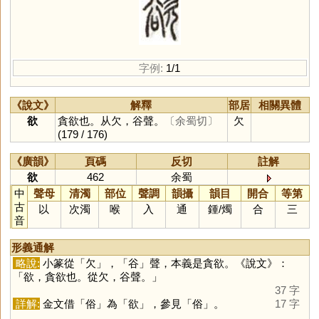
字例:
1/1
《說文》
解釋
部居
相關異體
欲
貪欲也。从欠，谷聲。
〔余蜀切〕
欠
(179 / 176)
《廣韻》
頁碼
反切
註解
欲
462
余蜀
中
聲母
清濁
部位
聲調
韻攝
韻目
開合
等第
古
以
次濁
喉
入
通
鍾
/
燭
合
三
音
形義通解
略說:
小篆從「
欠
」，「
谷
」聲，本義是貪欲。《說文》：
「欲，貪欲也。從欠，谷聲。」
37 字
詳解:
金文借「
俗
」為「
欲
」，參見「
俗
」。
17 字