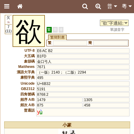
普
粵
欠
欲
76
7
繁
簡
港
單讀音字
(11)
繁簡對應
繁
簡
UTF-8
E6 AC B2
大五碼
B1FD
倉頡碼
金口弓人
Matthews
7671
漢語大字典
（一版）2140；（二版）2294
康熙字典
495
Unicode
U+6B32
GB2312
5191
四角號碼
8768.2
頻序 A/B
1479
1305
頻次 A/B
875
458
普通話
y
小篆