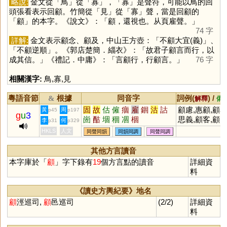
略說:
金文從「
鳥
」從「
寡
」，「
寡
」是聲符，可能以鳥的回
頭張看表示回顧。竹簡從「
見
」從「
寡
」聲，當是回顧的
「
顧
」的本字。《說文》：「顧，還視也。从頁雇聲。」
74 字
詳解:
金文表示顧念、顧及，中山王方壺：「不顧大宜(義)」、
「不顧逆順」。《郭店楚簡．緇衣》：「故君子顧言而行，以
成其信。」《禮記．中庸》：「言顧行，行顧言。」
76 字
相關漢字:
鳥
,
寡
,
見
粵語音節
根據
同音字
詞例(
) /
&
解釋
備
固
故
估
僱
痼
雇
錮
沽
詁
顧慮,惠顧,顧
黃
周
p45
p197
g
u
3
崮
酤
堌
稒
凅
棝
思義,顧客,顧
李
何
p31
p329
問,顧及,顧惜,
HKLS
人文
同聲同韻
同韻同調
同聲同調
顧忌,照顧,環
顧,顧面子,顧
其他方言讀音
失彼,顧盼自豪
本字庫於「
顧
」字下錄有
19
個方言點的讀音
詳細資
顧全大局,奮不
料
顧身
《讀史方輿紀要》地名
顧
涇巡司,
顧
邑巡司
(2/2)
詳細資
料