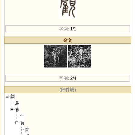
字例:
1/1
金文
字例:
2/4
(部件樹)
顧
鳥
寡
宀
頁
首