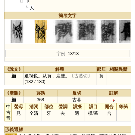
卩
人
簡帛文字
字例:
13/13
《說文》
解釋
部居
相關異體
顧
還視也。从頁，雇聲。
〔古慕切〕
頁
(182 / 180)
《廣韻》
頁碼
反切
註解
顧
368
古暮
中
聲母
清濁
部位
聲調
韻攝
韻目
開合
等第
古
見
全清
牙
去
遇
模
/
暮
合
一
音
形義通解