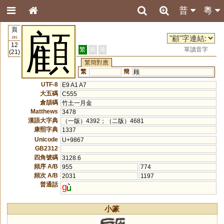
普
粵
頁
顧
181
12
繁
簡
港
單讀音字
(21)
繁簡對應
繁
簡
顾
UTF-8
E9 A1 A7
大五碼
C555
倉頡碼
竹土一月金
Matthews
3478
漢語大字典
（一版）4392；（二版）4681
康熙字典
1337
Unicode
U+9867
GB2312
四角號碼
3128.6
頻序 A/B
955
774
頻次 A/B
2031
1197
普通話
g
小篆