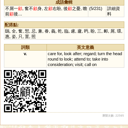
成語彙輯
不屑一
顧
, 奮不
顧
身, 左
顧
右盼, 後
顧
之憂, 瞻
(5/231)
詳細資
前
顧
後…
料
配搭點:
鴟
,
全
,
奮
,
恝
,
忌
,
兼
,
眷
,
義
,
乾
,
臨
,
慮
,
廬
,
眄
,
盼
,
三
,
卹
,
屑
,
環
,
惠
,
姿
,
只
,
置
,
照
詞類
英文意義
v.
care
for
,
look
after
;
regard
;
turn
the
head
round
to
look
;
attend
to
;
take
into
consideration
;
visit
;
call
on
瀏覽次數: 22595