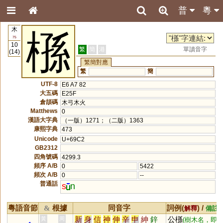
普
粵
木
槂
75
10
繁
簡
港
單讀音字
(14)
繁簡對應
繁
簡
UTF-8
E6 A7 82
大五碼
E25F
倉頡碼
木弓木火
Matthews
0
漢語大字典
（一版）1271；（二版）1363
康熙字典
473
Unicode
U+69C2
GB2312
四角號碼
4299.3
頻序 A/B
0
5422
頻次 A/B
0
--
普通話
s
n
粵語音節
根據
同音字
詞例(
) /
&
解釋
備註
新
身
信
神
伸
辛
申
紳
鋅
公槂
黃
周
(樹木名，即