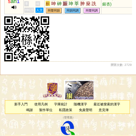
s
an
1
薪
呻
砷
娠
珅
莘
胂
燊
詵
銀杏)
李
何
籸
鯓
眒
阠
柛
嫀
妽
峷
駪
HKLS
人文
同聲同韻
同韻同調
同聲同調
兟
甡
屾
侁
氠
瀏覽次數: 2729
新手入門
使用凡例
字庫統計
隨機漢字
最近被搜索的漢字
鳴謝
製作單位
私隱政策
免責聲明
意見簿
（
管理員
）