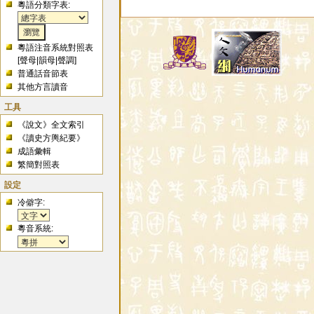
粵語分類字表:
粵語注音系統對照表
[
聲母
|
韻母
|
聲調
]
普通話音節表
其他方言讀音
工具
《說文》全文索引
《讀史方輿紀要》
成語彙輯
繁簡對照表
設定
冷僻字:
粵音系統: