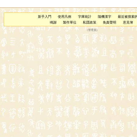
新手入門
使用凡例
字庫統計
隨機漢字
最近被搜索
鳴謝
製作單位
私隱政策
免責聲明
意見簿
（
管理員
）