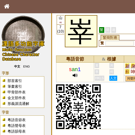
山
峷
46
7
繁
簡
港
(10)
繁簡對應
繁
粵語音節
根據
&
新
黃
周
中文
ENG
s
an
1
薪
李
何
字形
籸
HKLS
人文
同聲
部首索引
兟
筆畫索引
甲骨部件表
金文部件表
形義源流通解
字音
粵語音節表
粵語聲母表
粵語韻母表