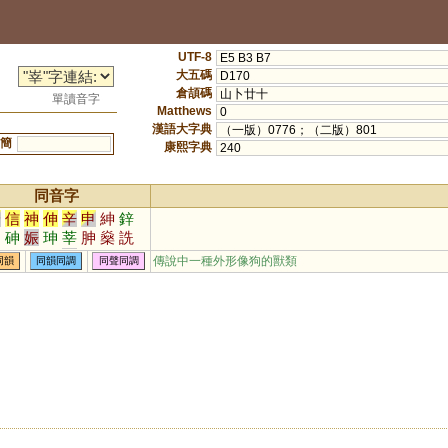
UTF-8
E5 B3 B7
大五碼
D170
倉頡碼
山卜廿十
單讀音字
Matthews
0
漢語大字典
（一版）0776；（二版）801
簡
康熙字典
240
同音字
身
信
神
伸
辛
申
紳
鋅
呻
砷
娠
珅
莘
胂
燊
詵
鯓
眒
阠
柛
嫀
妽
槂
駪
傳說中一種外形像狗的獸類
同韻
同韻同調
同聲同調
甡
屾
侁
氠