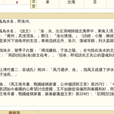
古
來
次濁
舌
音
義為水名，即洛河。
義為水名，《說文》：「洛，水。出左馮翊歸德北夷界中，東南入渭
：『雍州，其浸渭洛。』鄭注：『洛出懷德。』《詩經．小雅．瞻彼
是黃河下游南岸的支流，東南流經志丹、洛川、蒲城等縣，到大荔縣
洛水，虢季子白盤：「搏伐玁狁，于洛之陽。」全句指在洛水的北
虘豆：「用卲(招)洛(各)朕文祖考」，「招各」即招請先王先公的靈魂
博竹書二．容成氏》簡26：「禹乃通伊、洛」，指禹又疏通了伊水
民于洛邑。」
賂，《馬王堆帛書．戰國縱橫家書．公仲倗謂韓王章》第257行：「
意謂如今秦國的心希望討伐楚國，王不如聽從張儀而與秦國和好，用
堆帛書．戰國縱橫家書．蘇秦獻書趙王章》第224行：「臣聞[甘]洛
同音字