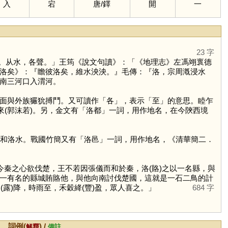
入
宕
唐
/
鐸
開
一
23 字
。从水，各聲。」王筠《說文句讀》：「《地理志》左馮翊褱德
洛矣》：『瞻彼洛矣，維水泱泱。』毛傳：『洛，宗周漑浸水
南三河口入渭河。
面與外族玁狁搏鬥。又可讀作「
各
」，表示「
至
」的意思。睦乍
到來(郭沫若)。另，金文有「洛都」一詞，用作地名，在今陝西境
和洛水。戰國竹簡又有「洛邑」一詞，用作地名，《清華簡二．
今秦之心欲伐楚，王不若因張儀而和於秦，洛(賂)之以一名縣，與
一有名的縣城賄賂他，與他向南討伐楚國，這就是一石二鳥的計
(露)降，時雨至，禾穀絳(豐)盈，眾人喜之。」
684 字
詞例(
) /
解釋
備註