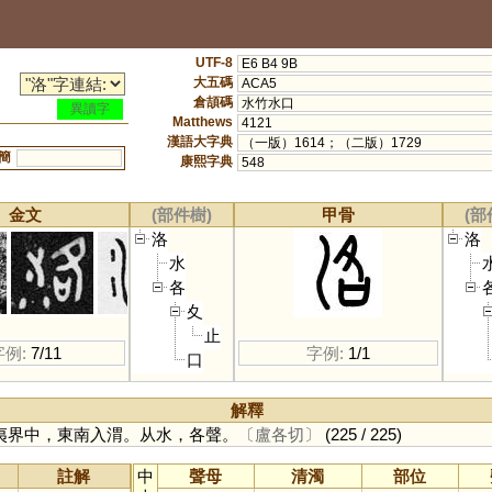
UTF-8
E6 B4 9B
大五碼
ACA5
倉頡碼
水竹水口
異讀字
Matthews
4121
漢語大字典
（一版）1614；（二版）1729
簡
康熙字典
548
金文
(部件樹)
甲骨
(部
洛
洛
水
各
夊
止
字例:
7/11
字例:
1/1
口
解釋
夷界中，東南入渭。从水，各聲。
〔盧各切〕
(225 / 225)
註解
中
聲母
清濁
部位