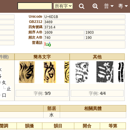
普
粵
Unicode
U+6D1B
GB2312
3469
四角號碼
3716.4
頻序 A/B
1609
1903
頻次 A/B
740
190
普通話
l
u
件樹)
簡帛文字
其他
水
各
夊
止
字例:
9/9
字例:
4/4
口
部居
相關異體
水
聲調
韻攝
韻目
開合
等第