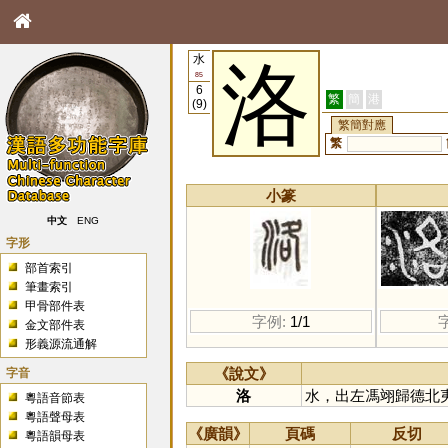
水
洛
85
6
繁
簡
港
(9)
繁簡對應
繁
小篆
中文
ENG
字形
部首索引
筆畫索引
甲骨部件表
字例:
1/1
金文部件表
形義源流通解
字音
《說文》
洛
水，出左馮翊歸德北
粵語音節表
粵語聲母表
《廣韻》
頁碼
反切
粵語韻母表