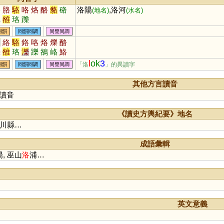
絡
胳
駱
咯
烙
酪
貉
硌
洛陽
,洛河
(地名)
(水名)
漯
雒
珞
躒
同韻
同韻同調
同聲同調
樂
絡
駱
鉻
咯
烙
爍
酪
犖
雒
珞
濼
躒
鵅
峈
鮥
馲
l
ok
3
「洛
」的異讀字
同韻
同韻同調
同聲同調
其他方言讀音
讀音
《讀史方輿紀要》地名
川縣…
成語彙輯
陽, 巫山
洛
浦…
英文意義