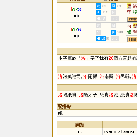
樂
黃
周
p39
p89
l
ok
3
犖
李
何
p117
HKLS
人文
同聲
落
黃
周
l
ok
6
硌
李
何
p288
鱳
HKLS
人文
張
同聲
本字庫於「
洛
」字下錄有
20
個方言點的
洛
河鎮巡司,
洛
陽縣,
洛
南縣,
洛
邑縣,
洛
洛
陽紙貴,
洛
陽才子, 紙貴
洛
城, 紙貴
洛
配搭點:
紙
詞類
n.
river
in
shaanxi