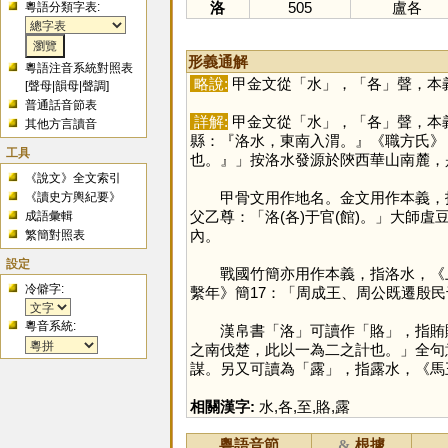
洛
505
盧各
粵語分類字表:
形義通解
粵語注音系統對照表
略說:
甲金文從「
水
」，「
各
」聲，本
[
聲母
|
韻母
|
聲調
]
普通話音節表
詳解:
甲金文從「
水
」，「
各
」聲，本
其他方言讀音
縣：『洛水，東南入渭。』《職方氏》
工具
也。』」按洛水發源於陝西華山南麓，
《說文》全文索引
甲骨文用作地名。金文用作本義，指
《讀史方輿紀要》
父乙尊：「洛(各)于官(館)。」大師
成語彙輯
內。
繁簡對照表
設定
戰國竹簡亦用作本義，指洛水，《上
冷僻字:
繫年》簡17：「周成王、周公既遷殷
粵音系統:
漢帛書「
洛
」可讀作「
賂
」，指賄
之南伐楚，此以一為二之計也。」全句
謀。另又可讀為「
露
」，指露水，《馬王
相關漢字:
水
,
各
,
至
,
賂
,
露
粵語音節
根據
&