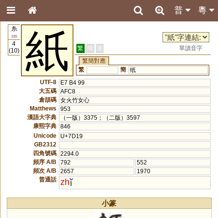
普
粵
糸
紙
120
4
繁
簡
港
單讀音字
(10)
繁簡對應
繁
簡
纸
UTF-8
E7 B4 99
大五碼
AFC8
倉頡碼
女火竹女心
Matthews
953
漢語大字典
（一版）3375；（二版）3597
康熙字典
846
Unicode
U+7D19
GB2312
四角號碼
2294.0
頻序 A/B
792
552
頻次 A/B
2657
1970
普通話
zh
小篆