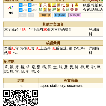
子
只
指
止
徵
抵
紫
仔
寺
紙張,報紙,紙
黃
周
p23
p128
z
i
2
酯
旨
址
籽
姊
祇
趾
訾
軹
金迷,紙幣,紙
李
何
p33
p155
梓
祗
咫
祉
芷
滓
砥
秭
沚
袋,紙盒,紙條,
HKLS
人文
同聲同韻
同韻同調
同聲同調
耔
茞
茈
坁
黹
秖
厎
扺
芓
紙屑,紙鳶,紙
泲
呰
恉
胏
疻
笫
訿
畤
阯
牌,紙老虎,白
其他方言讀音
坻
鮨
栺
汦
淽
吇
杍
矷
藢
紙,蠟紙,卡紙,
本字庫於「
紙
」字下錄有
20
個方言點的讀音
詳細資
釨
枳
衹
羊皮紙,貼紙,
料
紙,力透紙背,
如金紙,洛陽紙
成語彙輯
貴
力透
紙
背, 洛陽
紙
貴,
紙
上談兵,
紙
醉金迷, 躍
(5/104)
詳細資
然
紙
上…
料
配搭點:
筆
,
報
,
簿
,
楮
,
袋
,
廢
,
熏
,
稿
,
罫
,
盒
,
鷂
,
鳶
,
簍
,
濾
,
棉
,
硬
,
砂
,
碎
,
試
,
屑
,
宣
,
貼
,
剪
,
摺
,
令
詞類
英文意義
n.
paper
;
stationery
;
document