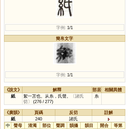
字例:
1/1
簡帛文字
字例:
1/1
《說文》
解釋
部居
相關異體
紙
絮一苫也。从糸，氏聲。
〔諸氏
糸
切〕
(276 / 277)
《廣韻》
頁碼
反切
註解
紙
240
諸氏
中
聲母
清濁
部位
聲調
韻攝
韻目
開合
等第