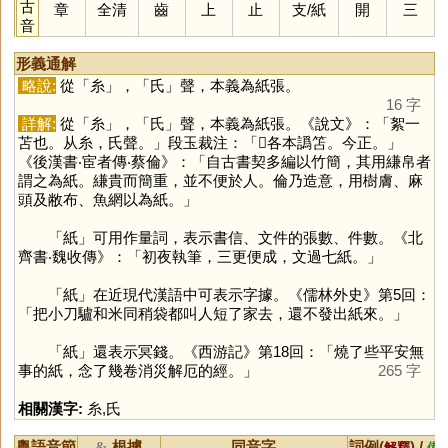
古
章
全清
齒
上
止
支
/
紙
開
三
音
形義通解
略說:
從「
糸
」，「
氏
」聲，本義為紙張。
16 字
詳解:
從「
糸
」，「
氏
」聲，本義為紙張。《說文》：「絮一
苫也。从糸，氏聲。」段玉裁注：「𥮒各本譌笘。今正。」
《後漢書‧宦者傳‧蔡倫》：「自古書契多編以竹簡，其用縑帛者
謂之為紙。縑貴而簡重，並不便於人。倫乃造意，用樹膚、麻
頭及敝布、魚網以為紙。」
「
紙
」可用作量詞，表示書信、文件的張數、件數。《北
齊書‧魏收傳》：「初夜執筆，三更便成，文過七紙。」
「
紙
」在近現代漢語中可表示字據。《儒林外史》第5回：
「把小刀驢和米同稍袋都叫人短了家去，還不發出紙來。」
「
紙
」還表示冥錢。《西游記》第18回：「燒了些平安無
事的紙，念了幾卷消災解厄的經。」
265 字
相關漢字:
糸
,
氏
粵語音節
根據
同音字
詞例(
) /
&
解釋
備