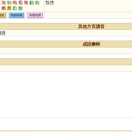
炮
泡
刨
咆
庖
匏
齙
鉋
炰烋
鞄
颮
麃
瓝
瓟
同韻
同韻同調
同聲同調
其他方言讀音
讀音
成語彙輯