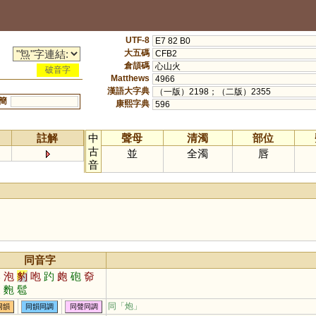
UTF-8
E7 82 B0
大五碼
CFB2
倉頡碼
心山火
破音字
Matthews
4966
漢語大字典
（一版）2198；（二版）2355
簡
康熙字典
596
註解
中
聲母
清濁
部位
古
並
全濁
唇
音
同音字
爆
泡
豹
咆
趵
皰
砲
奅
袌
麭
髱
同「
炮
」
同韻
同韻同調
同聲同調