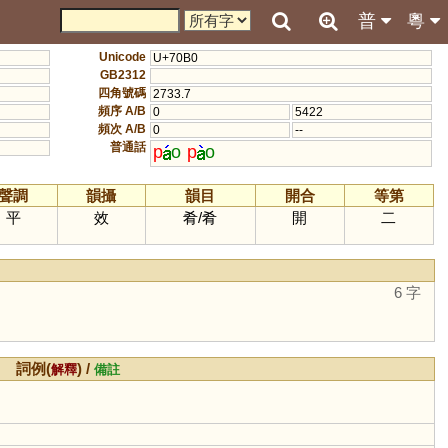
普
粵
Unicode
U+70B0
GB2312
四角號碼
2733.7
頻序 A/B
0
5422
頻次 A/B
0
--
普通話
p
o
p
o
聲調
韻攝
韻目
開合
等第
平
效
肴
/
肴
開
二
6 字
詞例(
) /
解釋
備註