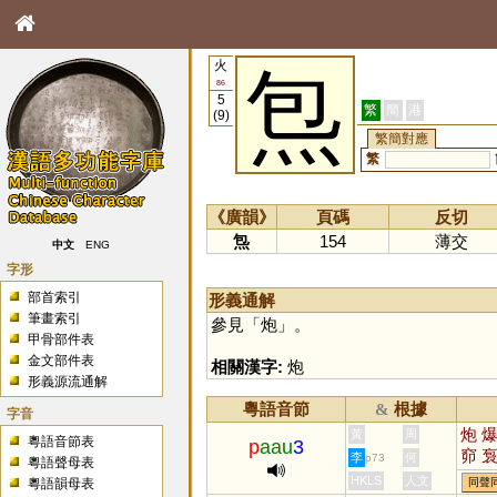
火
炰
86
5
繁
簡
港
(9)
繁簡對應
繁
《廣韻》
頁碼
反切
炰
154
薄交
中文
ENG
字形
部首索引
形義通解
筆畫索引
參見「
炮
」。
甲骨部件表
金文部件表
相關漢字:
炮
形義源流通解
粵語音節
根據
&
字音
炮
黃
周
粵語音節表
p
aau
3
窌
李
何
p73
粵語聲母表
HKLS
人文
粵語韻母表
同聲