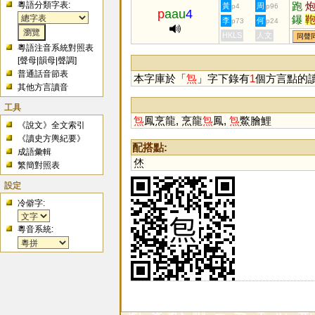
粵語分類字表:
跑
黃
周
p4
p96
p
aau
4
鑤
李
何
p73
p24
HKLS
人文
同聲
粵語注音系統對照表
[
聲母
|
韻母
|
聲調
]
普通話音節表
本字庫於「
炰
」字下錄有
1
個方言點的
其他方言讀音
工具
炰
鳳烹龍, 烹龍
炰
鳳,
炰
鱉膾鯉
《說文》全文索引
《讀史方輿紀要》
配搭點:
成語彙輯
烋
繁簡對照表
設定
冷僻字:
粵音系統: