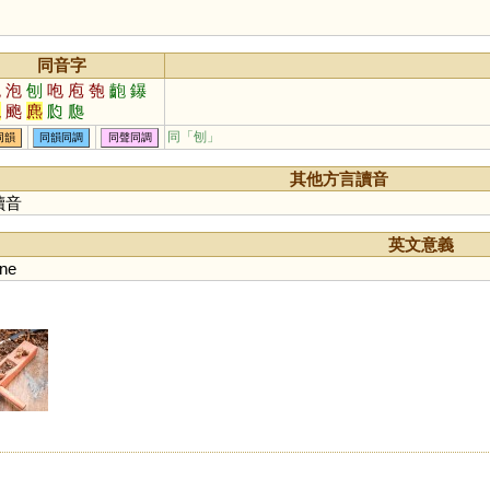
同音字
炮
泡
刨
咆
庖
匏
齙
鑤
鞄
颮
麃
瓝
瓟
同「
刨
」
同韻
同韻同調
同聲同調
其他方言讀音
讀音
英文意義
ane