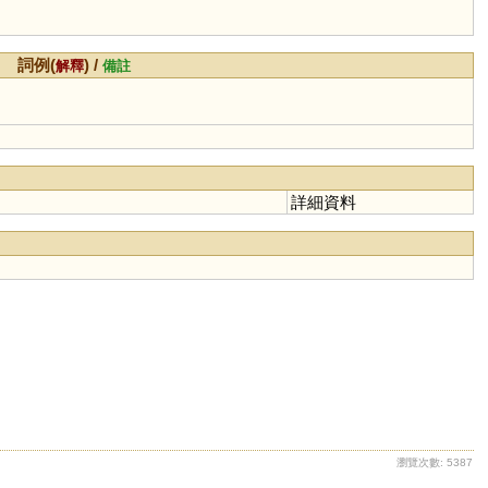
詞例(
) /
解釋
備註
詳細資料
瀏覽次數: 5387