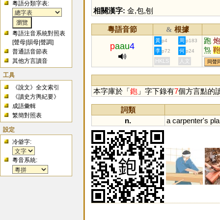
粵語分類字表:
相關漢字:
金
,
包
,
刨
粵語音節
根據
&
粵語注音系統對照表
跑
黃
周
p4
p183
[
聲母
|
韻母
|
聲調
]
p
aau
4
炰
李
何
普通話音節表
p72
p24
其他方言讀音
HKLS
人文
同聲
工具
《說文》全文索引
本字庫於「
鉋
」字下錄有
7
個方言點的
《讀史方輿紀要》
成語彙輯
詞類
繁簡對照表
n.
a
carpenter
'
s
pl
設定
冷僻字:
粵音系統: