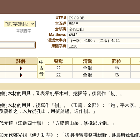
UTF-8
E9 89 8B
大五碼
B95E
倉頡碼
金心口山
單讀音字
Matthews
4942
漢語大字典
（一版）4190；（二版）4511
康熙字典
1228
註解
聲母
清濁
部位
中
古
並
全濁
唇
音
並
全濁
唇
刨削木材的用具，又表示削平木材、挖掘等，後寫作「
刨
」。
刨削木材的用具，後寫作「
刨
」。《玉篇．金部》：「鉋，平木器。
反覆推之，木片從孔出，用㨗於鏟。通作刨。」
代元稹〈江邊四十韻〉：「方礎荊山采，修掾郢匠鉋。」
如元代鄭光祖《伊尹耕莘》：「我則待習農務耕綠野，趁農時效鋤鉋