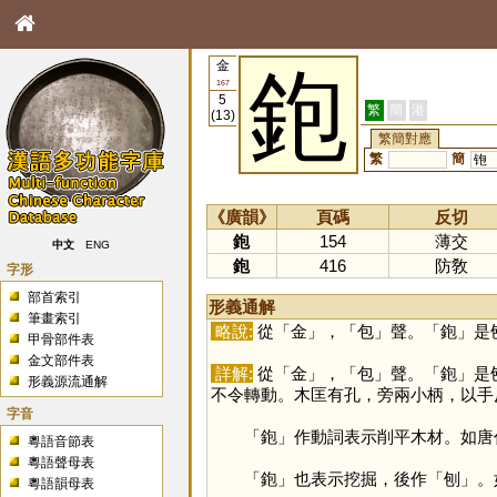
金
鉋
167
5
繁
簡
港
(13)
繁簡對應
繁
簡
铇
《廣韻》
頁碼
反切
鉋
154
薄交
中文
ENG
鉋
416
防敎
字形
部首索引
形義通解
筆畫索引
略說:
從「
金
」，「
包
」聲。「
鉋
」是
甲骨部件表
金文部件表
詳解:
從「
金
」，「
包
」聲。「
鉋
」是
形義源流通解
不令轉動。木匡有孔，旁兩小柄，以手
字音
「
鉋
」作動詞表示削平木材。如唐
粵語音節表
粵語聲母表
「
鉋
」也表示挖掘，後作「
刨
」。
粵語韻母表