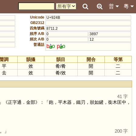
普
粵
Unicode
U+924B
GB2312
四角號碼
8711.2
頻序 A/B
0
3897
頻次 A/B
0
12
普通話
b
o
p
o
聲調
韻攝
韻目
開合
等第
平
效
肴
/
肴
開
二
去
效
肴
/
效
開
二
41 字
」《正字通．金部》：「鉋，平木器，鐵刃，狀如鏟，銜木匡中，
。」
200 字