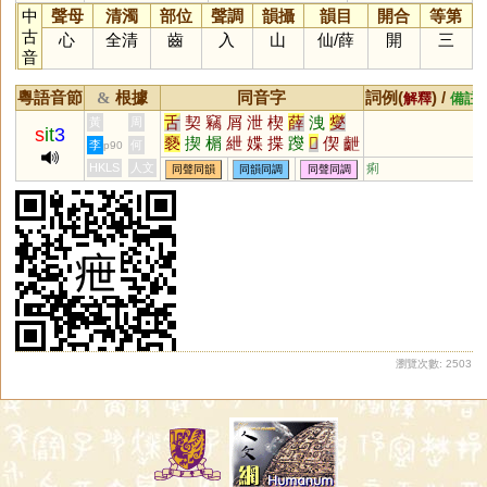
中
聲母
清濁
部位
聲調
韻攝
韻目
開合
等第
古
心
全清
齒
入
山
仙
/
薛
開
三
音
粵語音節
根據
同音字
詞例(
) /
&
解釋
備註
舌
契
竊
屑
泄
楔
薛
洩
燮
黃
周
s
it
3
褻
揳
榍
紲
媟
揲
躞
𤏻
偰
齛
李
何
p90
齥
僁
躠
嶭
屧
靾
伳
渫
絏
HKLS
人文
痢
同聲同韻
同韻同調
同聲同調
瀏覽次數: 2503