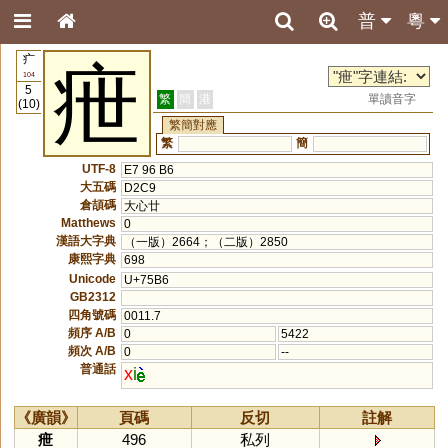
普
粵
疒
疶
104
5
繁
簡
港
單讀音字
(10)
繁簡對應
繁
簡
UTF-8
E7 96 B6
大五碼
D2C9
倉頡碼
大心廿
Matthews
0
漢語大字典
（一版）2664；（二版）2850
康熙字典
698
Unicode
U+75B6
GB2312
四角號碼
0011.7
頻序 A/B
0
5422
頻次 A/B
0
--
普通話
x
i
《廣韻》
頁碼
反切
註解
疶
496
私列