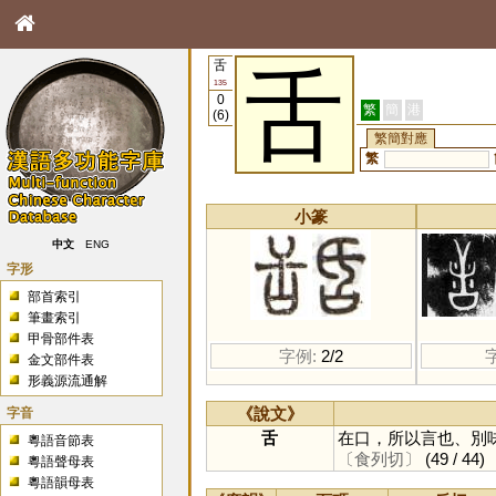
舌
舌
135
0
繁
簡
港
(6)
繁簡對應
繁
小篆
中文
ENG
字形
部首索引
筆畫索引
甲骨部件表
字例:
2/2
金文部件表
形義源流通解
字音
《說文》
舌
在口，所以言也、別
粵語音節表
〔食列切〕
(49 / 44)
粵語聲母表
粵語韻母表