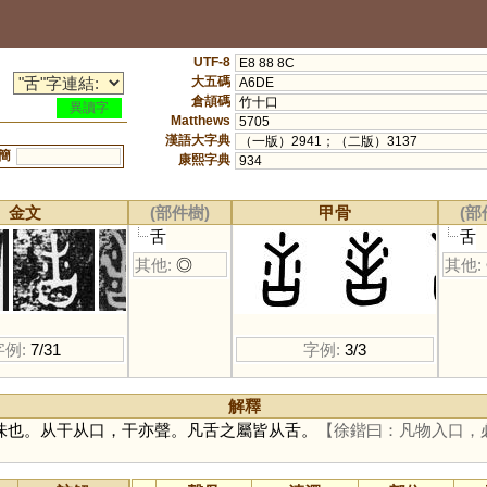
UTF-8
E8 88 8C
大五碼
A6DE
倉頡碼
竹十口
異讀字
Matthews
5705
漢語大字典
（一版）2941；（二版）3137
簡
康熙字典
934
金文
(部件樹)
甲骨
(部
舌
舌
其他:
◎
其他:
字例:
7/31
字例:
3/3
解釋
味也。从干从口，干亦聲。凡舌之屬皆从舌。
【徐鍇曰：凡物入口，