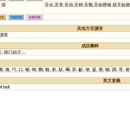
蝕
揲
舌尖,舌苔,舌頭,舌耕,舌戰,舌劍脣槍,鼓舌如
同韻
同韻同調
同聲同調
其他方言讀音
讀音
成語彙輯
舌
, 鉗口結
舌
…
撟
,
捲
,
巧
,
口
,
喉
,
嘵
,
鸚
,
饒
,
肵
,
鴃
,
斕
,
弄
,
齗
,
便
,
翣
,
唇
,
轖
,
調
,
苔
,
簧
英文意義
of
bell