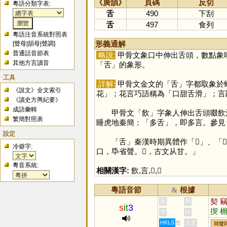
《廣韻》
頁碼
反切
粵語分類字表:
舌
490
下刮
舌
497
食列
粵語注音系統對照表
形義通解
[
聲母
|
韻母
|
聲調
]
普通話音節表
略說:
甲骨文象口中伸出舌頭，數點象
其他方言讀音
「
舌
」的象形。
工具
詳解:
甲骨文金文的「
舌
」字都取象於
《說文》全文索引
花」；花言巧語稱為「口甜舌滑」；言
《讀史方輿紀要》
成語彙輯
甲骨文「
飲
」字象人伸出舌頭啜飲
繁簡對照表
睡虎地秦簡：「多舌」，即多言。參見
設定
「
舌
」秦漢時期異體作「
𠯑
」、「
𤯁
冷僻字:
口，氒省聲。𤯁，古文从甘。」
粵音系統:
相關漢字:
飲
,
言
,
𠯑
,
𤯁
粵語音節
根據
&
契
黃
周
s
it
3
揳
李
何
僁
HKLS
人文
范
同聲