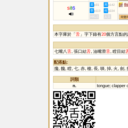
折
黃
周
p31
p142
s
it
6
李
何
p113
p224
HKLS
人文
同聲
本字庫於「
舌
」字下錄有
20
個方言點的
七嘴八
舌
, 張口結
舌
, 油嘴滑
舌
, 瞠目結
配搭點:
攙
,
饞
,
瞠
,
七
,
赤
,
槍
,
長
,
啖
,
掉
,
火
,
劍
,
詞類
n.
tongue
;
clapper