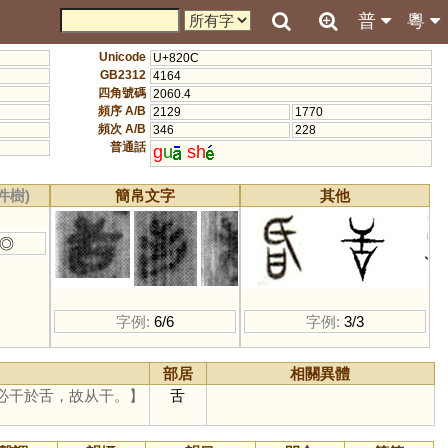
普
粵
Unicode
U+820C
GB2312
4164
四角號碼
2060.4
頻序 A/B
2129
1770
頻次 A/B
346
228
普通話
g
u
sh
件樹)
簡帛文字
其他
◎
字例:
6/6
字例:
3/3
部居
相關異體
必干於舌，故从干。】
舌