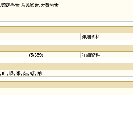
簧,鸚鵡學舌,為民喉舌,大費唇舌
詳細資料
(5/359)
詳細資料
,
咋
,
嚼
,
張
,
齰
,
螛
,
舑