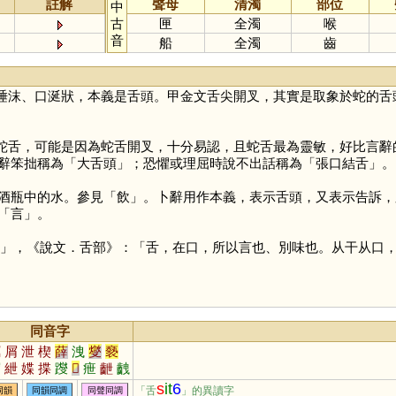
註解
聲母
清濁
部位
中
古
匣
全濁
喉
音
船
全濁
齒
唾沫、口涎狀，本義是舌頭。甲金文舌尖開叉，其實是取象於蛇的舌
蛇舌，可能是因為蛇舌開叉，十分易認，且蛇舌最為靈敏，好比言辭
辭笨拙稱為「大舌頭」；恐懼或理屈時說不出話稱為「張口結舌」。
酒瓶中的水。參見「
飲
」。卜辭用作本義，表示舌頭，又表示告訴，
「
言
」。
」，《說文．舌部》：「舌，在口，所以言也、別味也。从干从口，
同音字
竊
屑
泄
楔
薛
洩
燮
褻
榍
紲
媟
揲
躞
𤏻
疶
齛
齥
躠
嶭
屧
靾
偰
伳
絏
渫
s
it
6
「舌
」的異讀字
同韻
同韻同調
同聲同調