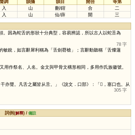
聲調
韻攝
韻目
開合
等第
入
山
刪
/
鎋
合
二
入
山
仙
/
薛
開
三
頭。因為蛇舌的形狀十分典型，容易辨認，所以古人以蛇舌為
78 字
的敏銳，如言辭犀利稱為「舌劍脣槍」；言辭動聽稱「舌燦蓮
又用作祭名、人名。金文與甲骨文構形相同，多用作氏族徽號。
干亦聲。凡舌之屬皆从舌。」《說文．口部》：「𠯑，塞口也。从
305 字
詞例(
) /
解釋
備註