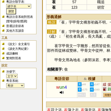
萑
57
職追
粵語分類字表:
萑
123
胡官
形義通解
粵語注音系統對照表
[
聲母
|
韻母
|
聲調
]
略說:
「
萑
」字甲骨文構形初義不明。
普通話音節表
其他方言讀音
詳解:
「
萑
」字甲骨文構形初義不明。
《疏》︰「初生者爲菼，長大爲薍，成
工具
《說文》全文索引
萑字甲骨文一字幾形，然而皆從隹
《讀史方輿紀要》
部件而從林或雙林。甲骨文中從艸、林
成語彙輯
繁簡對照表
甲骨文用為地名（參郭沫若、李孝定
設定
相關漢字:
隹
冷僻字:
粵語音節
根據
&
粵音系統:
緩
黃
周
p46
p147
w
un
4
雈
李
何
p175
p340
荁
HKLS
人文
同聲
萑
苻之盜,
萑
蒲之志,
萑
蒲息盜,
萑
蒲無