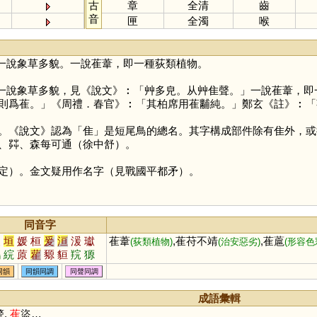
古
章
全清
齒
音
匣
全濁
喉
一說象草多貌。一說萑葦，即一種荻類植物。
一說象草多貌，見《說文》︰「艸多皃。从艸隹聲。」一說萑葦，即
則爲萑。」《周禮．春官》︰「其柏席用萑黼純。」鄭玄《註》︰「
。《說文》認為「
隹
」是短尾鳥的總名。其字構成部件除有隹外，或
、茻、森每可通（徐中舒）。
）。金文疑用作名字（見戰國平都矛）。
同音字
援
垣
媛
桓
爰
洹
湲
瓛
萑葦
,萑苻不靖
,萑蔰
(荻類植物)
(治安惡劣)
(形容色
鶢
綄
蒝
雚
豲
貆
羦
獂
狟
峘
同韻
同韻同調
同聲同調
成語彙輯
警,
萑
盜…