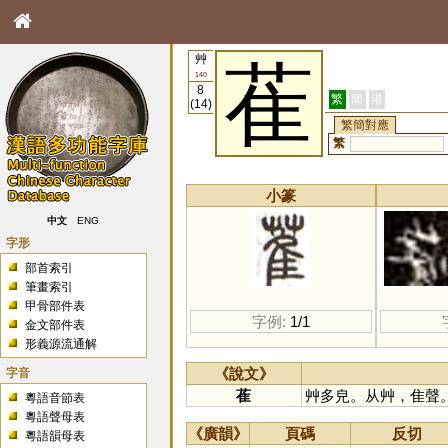
艸
萑
140
8
繁
簡
港
(14)
繁簡對應
繁
小篆
中文
ENG
字形
部首索引
筆畫索引
甲骨部件表
字例:
1/1
金文部件表
形義源流通解
字音
《說文》
萑
艸多皃。从艸，隹聲
粵語音節表
粵語聲母表
《廣韻》
頁碼
反切
粵語韻母表