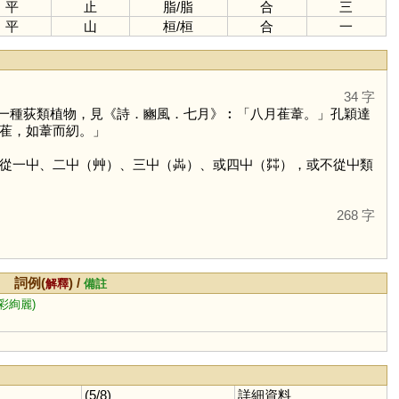
平
止
脂
/
脂
合
三
平
山
桓
/
桓
合
一
34 字
一種荻類植物，見《詩．豳風．七月》︰「八月萑葦。」孔穎達
萑，如葦而紉。」
從一屮、二屮（艸）、三屮（芔）、或四屮（茻），或不從屮類
268 字
詞例(
) /
解釋
備註
彩絢麗)
(5/8)
詳細資料