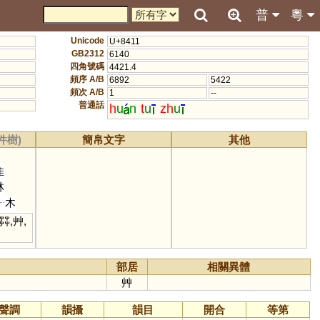
普
粵
Unicode
U+8411
GB2312
6140
四角號碼
4421.4
頻序 A/B
6892
5422
頻次 A/B
1
--
普通話
h
u
n
t
u
zh
u
件樹)
簡帛文字
其他
隹
林
木
茻
,
艸
,
部居
相關異體
艸
聲調
韻攝
韻目
開合
等第