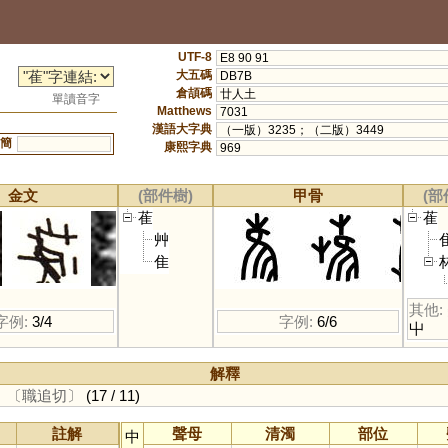
UTF-8
E8 90 91
大五碼
DB7B
倉頡碼
廿人土
單讀音字
Matthews
7031
漢語大字典
（一版）3235；（二版）3449
簡
康熙字典
969
金文
(部件樹)
甲骨
(部
萑
萑
艸
隹
其他:
字例:
3/4
字例:
6/6
屮
解釋
。
〔職追切〕
(17 / 11)
註解
聲母
清濁
部位
中