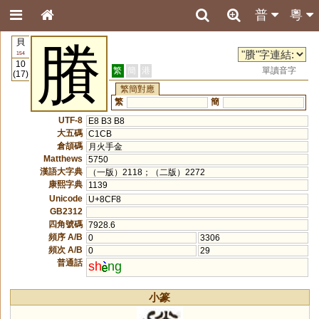
普
粵
貝
賸
154
10
繁
簡
港
單讀音字
(17)
繁簡對應
繁
簡
UTF-8
E8 B3 B8
大五碼
C1CB
倉頡碼
月火手金
Matthews
5750
漢語大字典
（一版）2118；（二版）2272
康熙字典
1139
Unicode
U+8CF8
GB2312
四角號碼
7928.6
頻序 A/B
0
3306
頻次 A/B
0
29
普通話
sh
ng
小篆