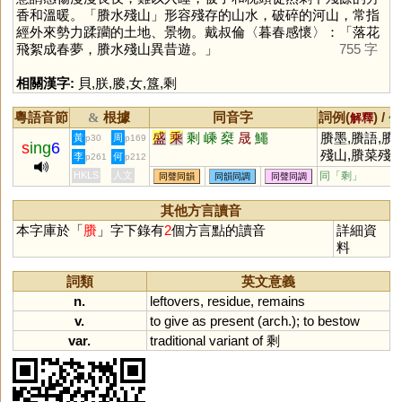
香和溫暖。「賸水殘山」形容殘存的山水，破碎的河山，常指
經外來勢力蹂躪的土地、景物。戴叔倫〈暮春感懷〉：「落花
飛絮成春夢，賸水殘山異昔遊。」
755 字
相關漢字:
貝
,
朕
,
媵
,
女
,
簋
,
剩
粵語音節
根據
同音字
詞例(
) /
&
解釋
備
盛
乘
剩
嵊
椉
晟
鱦
賸墨,賸語,賸
黃
周
p30
p169
s
ing
6
殘山,賸菜殘
李
何
p261
p212
HKLS
人文
同「
剩
」
同聲同韻
同韻同調
同聲同調
其他方言讀音
本字庫於「
賸
」字下錄有
2
個方言點的讀音
詳細資
料
詞類
英文意義
n.
leftovers
,
residue
,
remains
v.
to
give
as
present
(
arch
.);
to
bestow
var.
traditional
variant
of
剩