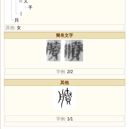
又
手
丨
貝
其他:
女
簡帛文字
字例:
2/2
其他
字例:
1/1