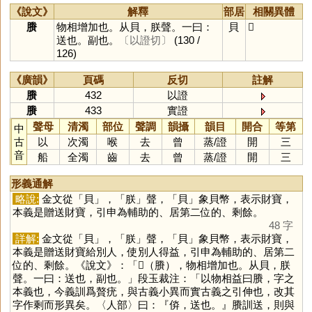
《說文》
解釋
部居
相關異體
賸
物相增加也。从貝，朕聲。一曰：
貝
𧷽
送也。副也。
〔以證切〕
(130 /
126)
《廣韻》
頁碼
反切
註解
賸
432
以證
賸
433
實證
聲母
清濁
部位
聲調
韻攝
韻目
開合
等第
中
古
以
次濁
喉
去
曾
蒸
/
證
開
三
音
船
全濁
齒
去
曾
蒸
/
證
開
三
形義通解
略說:
金文從「
貝
」，「
朕
」聲，「
貝
」象貝幣，表示財寶，
本義是贈送財寶，引申為輔助的、居第二位的、剩餘。
48 字
詳解:
金文從「
貝
」，「
朕
」聲，「
貝
」象貝幣，表示財寶，
本義是贈送財寶給別人，使別人得益，引申為輔助的、居第二
位的、剩餘。《說文》：「𧷽（賸），物相增加也。从貝，朕
聲。一曰：送也，副也。」段玉裁注：「以物相益曰賸，字之
本義也，今義訓爲贅疣，與古義小異而實古義之引伸也，改其
字作剩而形異矣。〈人部〉曰：『㑞，送也。』賸訓送，則與