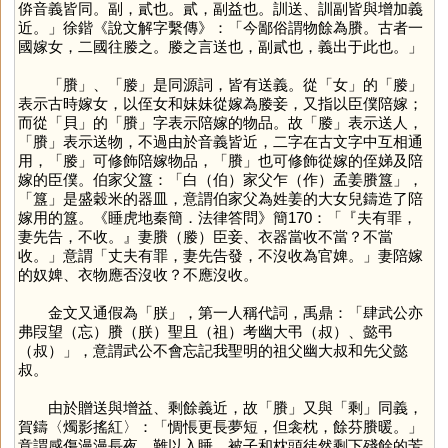
㑞音義皆同。副，貳也。貳，副益也。訓送、訓副皆與增加義
近。」徐鍇《說文解字繫傳》：「今鄙俗謂物餘為賸。古者一
國嫁女，二國往媵之。媵之言送也，副貳也，義出于此也。」
「
賸
」、「
媵
」是同源詞，皆有送義。從「
女
」的「
媵
」
表示古時嫁女，以侄女和妹妹從嫁為媵妾，又指以臣僕陪嫁；
而從「
貝
」的「
賸
」字表示陪嫁的物品。故「
媵
」表示送人，
「
賸
」表示送物，不過由於音義皆近，二字在古文字中互相通
用，「
媵
」可修飾陪嫁物品，「
賸
」也可修飾從嫁的侄娣及陪
嫁的臣僕。伯家父簋：「白（伯）家父乍（作）孟姜賸簋」，
「
簋
」是盛穀米的器皿，意謂伯家父為姓姜的大女兒鑄造了陪
嫁用的簋。《睡虎地秦簡．法律答問》簡170：「『夫有罪，
妻先告，不收。』妻賸（媵）臣妾、衣器當收不當？不當
收。」意謂「丈夫有罪，妻先告發，不沒收為官婢。」妻陪嫁
的奴婢、衣物應否沒收？不應沒收。
金文又通假為「
朕
」，第一人稱代詞，禹鼎：「肆武公亦
弗叚望（忘）賸（朕）聖且（祖）考幽大弔（叔）、懿弔
（叔）」，意謂武公不會忘記我聖明的祖父幽大叔和先父懿
叔。
由於贈送與增益、剩餘義近，故「
賸
」又與「
剩
」同義，
賀鑄〈燭影搖紅〉：「惆悵更長夢短，但衾枕，餘芬賸暖。」
意謂感傷漫漫長夜，難以入睡，被子和枕頭徒然剩下殘餘的芳