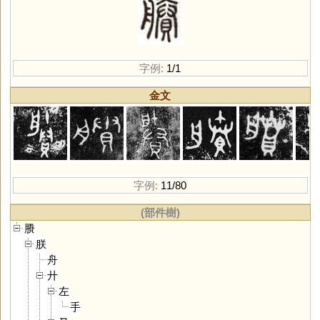
字例:
1/1
金文
字例:
11/80
(部件樹)
賸
朕
舟
廾
左
手