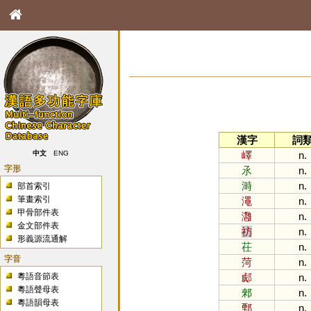
漢字
詞
嶧
n.
中文
ENG
字形
氶
n.
溡
n.
部首索引
筆畫索引
澠
n.
甲骨部件表
灉
n.
金文部件表
祊
n.
形義源流通解
茌
n.
字音
菏
n.
粵語音節表
郕
n.
粵語聲母表
郲
n.
粵語韻母表
鄄
n.