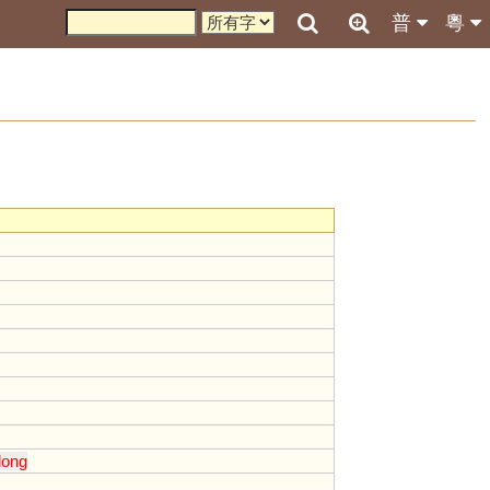
普
粵
dong