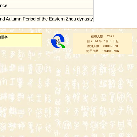
ince
nd
Autumn
Period
of
the
Eastern
Zhou
dynasty
在線人數： 2697
的漢字
自 2014 年 7 月 8 日起
瀏覽人數： 80009370
使用次數： 293819706