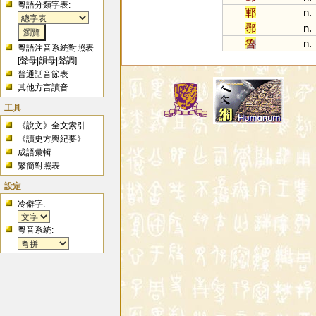
粵語分類字表:
鄆
n.
鄩
n.
魯
n.
粵語注音系統對照表
[
聲母
|
韻母
|
聲調
]
普通話音節表
其他方言讀音
工具
《說文》全文索引
《讀史方輿紀要》
成語彙輯
繁簡對照表
設定
冷僻字:
粵音系統: