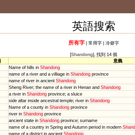
英語搜索
所有字
|
常用字
|
冷僻字
[
Shandong
], 找到 14 個
類
意義
Name
of
hills
in
Shandong
name
of
a
river
and
a
villiage
in
Shandong
province
name
of
river
in
ancient
Shandong
Sheng
River
;
the
name
of
a
river
in
Henan
and
Shandong
a
river
in
Shandong
province
;
a
sluice
side
altar
inside
ancestral
temple
;
river
in
Shandong
Name
of
a
county
in
Shandong
province
river
in
Shandong
province
ancient
state
in
Shandong
province
;
surname
name
of
a
country
in
Spring
and
Autumn
period
in
modern
Shan
name
of
a
district
in
ancient
Shandong