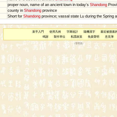
proper
noun
,
name
of
an
ancient
town
in
today
'
s
Shandong
Prov
county
in
Shandong
province
Short
for
Shandong
province
;
vassal
state
Lu
during
the
Spring
a
新手入門
使用凡例
字庫統計
隨機漢字
最近被搜索
鳴謝
製作單位
私隱政策
免責聲明
意見簿
（
管理員
）