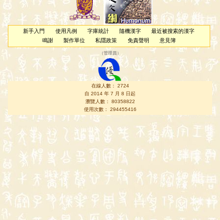
新手入門
使用凡例
字庫統計
隨機漢字
最近被搜索的漢字
鳴謝
製作單位
私隱政策
免責聲明
意見簿
（
管理員
）
在線人數： 2724
自 2014 年 7 月 8 日起
瀏覽人數： 80358822
使用次數： 294455416