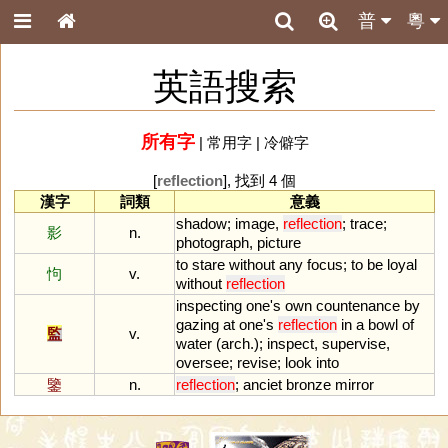
普
粵
英語搜索
所有字
|
常用字
|
冷僻字
[
reflection
], 找到 4 個
漢字
詞類
意義
shadow
;
image
,
reflection
;
trace
;
影
n.
photograph
,
picture
to
stare
without
any
focus
;
to
be
loyal
怐
v.
without
reflection
inspecting
one
'
s
own
countenance
by
gazing
at
one
'
s
reflection
in
a
bowl
of
監
v.
water
(
arch
.);
inspect
,
supervise
,
oversee
;
revise
;
look
into
鑒
n.
reflection
;
anciet
bronze
mirror