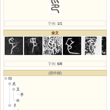
字例:
1/1
金文
字例:
6/8
(部件樹)
印
爪
又
手
◎
卩