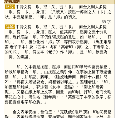
形義通解
略說:
甲骨文從「
爪
」或「
又
」從「
卩
」，而金文則大多從
「
爪
」從「
卩
」。象用手（爪或又）按壓一蹲踞之人（卩）之
狀。本義是按壓。「
印
」是「
抑
」的初文。
69 字
詳解:
甲骨文從「
爪
」或「
又
」從「
卩
」，而金文則大多從
「
爪
」從「
卩
」，象用手壓人，使其蹲下，壓抑之義十分明
顯，現代漢語「
印
」字仍保留按壓的意思，如「烙印」、「打
印」。「
印
」後分化出「
抑
」字，專門表示壓抑。《馬王堆帛
書‧老子甲本》及〈乙本〉均有「高者印（抑）之，下者舉之」
的句式，「
印
」傳世本《老子》作「
抑
」，是「
印
」原義為
「
抑
」的鐵證。
「
印
」的本義是按壓、壓抑，而使用印章時即需要按壓，
所以印章稱為「
印
」。由按壓之義引伸，在事物上留下痕迹也
稱「
印
」，如印記、腳印。《睡虎地秦簡．秦律十八種》簡
21：「縣嗇夫若丞及倉、鄉相雜以印之。」整理者注：「印，
加蓋璽印封緘。」郭沫若《女神．登臨》：「腳上印着黃
泥」。又指在紙上印上文字、圖畫，如印刷、打印。進而比喻
牢記在心中。清佚名〈新年樂〉：「莫要忘了本來的教宗，卻
要把愛國兩字印心胸。」
金文表示安撫，曾伯簠：「克狄(敵)淮尸(夷)，印(抑)燮繁
湯。」表示能抵擋淮夷，安撫繁湯，顯示國家強大。此外，毛