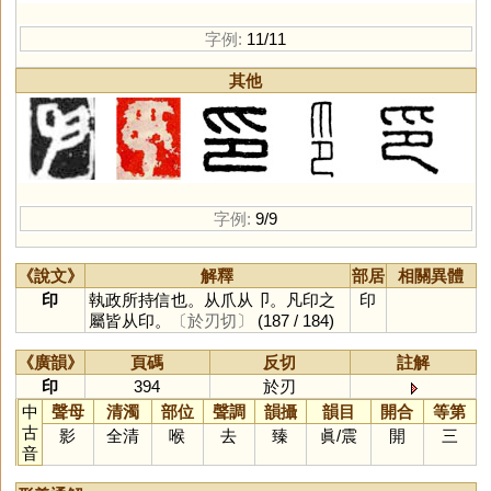
字例:
11/11
其他
字例:
9/9
《說文》
解釋
部居
相關異體
印
執政所持信也。从爪从卩。凡印之
印
屬皆从印。
〔於刃切〕
(187 / 184)
《廣韻》
頁碼
反切
註解
印
394
於刃
中
聲母
清濁
部位
聲調
韻攝
韻目
開合
等第
古
影
全清
喉
去
臻
眞
/
震
開
三
音