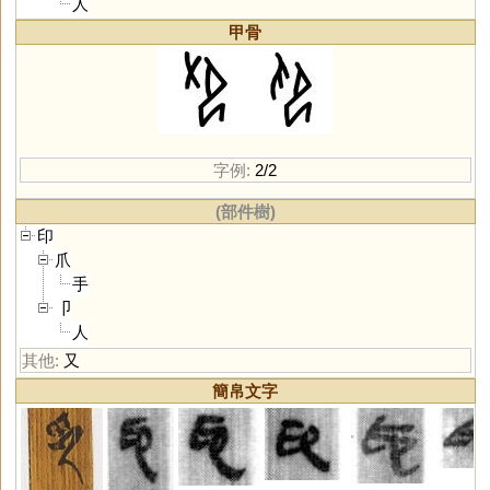
人
甲骨
字例:
2/2
(部件樹)
印
爪
手
卩
人
其他:
又
簡帛文字