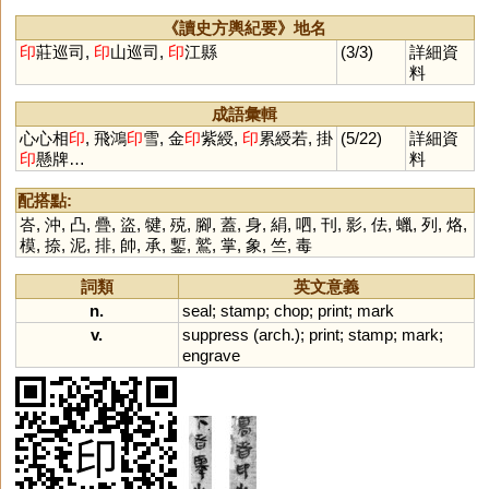
《讀史方輿紀要》地名
印
莊巡司,
印
山巡司,
印
江縣
(3/3)
詳細資
料
成語彙輯
心心相
印
, 飛鴻
印
雪, 金
印
紫綬,
印
累綬若, 掛
(5/22)
詳細資
印
懸牌…
料
配搭點:
峇
,
沖
,
凸
,
疊
,
盜
,
犍
,
殑
,
腳
,
蓋
,
身
,
絹
,
呬
,
刊
,
影
,
佉
,
蠟
,
列
,
烙
,
模
,
捺
,
泥
,
排
,
帥
,
承
,
鏨
,
鷲
,
掌
,
象
,
竺
,
毒
詞類
英文意義
n.
seal
;
stamp
;
chop
;
print
;
mark
v.
suppress
(
arch
.);
print
;
stamp
;
mark
;
engrave