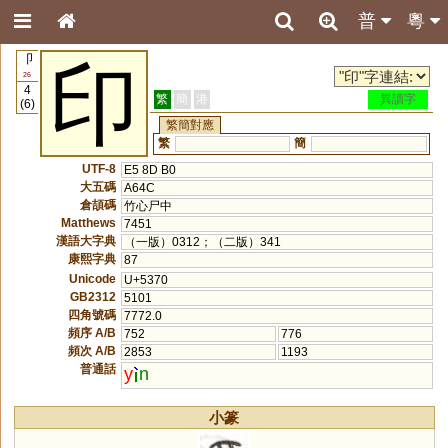
普
粵
卩
印
26
4
繁
簡
港
異讀字
(6)
繁簡對應
繁
簡
UTF-8
E5 8D B0
大五碼
A64C
倉頡碼
竹心尸中
Matthews
7451
漢語大字典
（一版）0312；（二版）341
康熙字典
87
Unicode
U+5370
GB2312
5101
四角號碼
7772.0
頻序 A/B
752
776
頻次 A/B
2853
1193
普通話
y
n
小篆