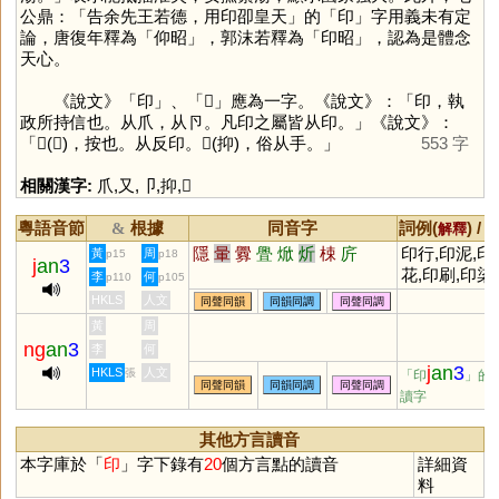
公鼎：「告余先王若德，用印卲皇天」的「
印
」字用義未有定
論，唐復年釋為「仰昭」，郭沫若釋為「印昭」，認為是體念
天心。
《說文》「
印
」、「
𢑏
」應為一字。《說文》：「印，執
政所持信也。从爪，从卪。凡印之屬皆从印。」《說文》：
「𢑏(𠨔)，按也。从反印。𢮮(抑)，俗从手。」
553 字
相關漢字:
爪
,
又
,
卩
,
抑
,
𢑏
粵語音節
根據
同音字
詞例(
) /
&
解釋
隱
暈
釁
舋
焮
炘
梀
庍
印行,印泥,印
黃
周
p15
p18
j
an
3
花,印刷,印染,
李
何
p110
p105
印章,印象,印
HKLS
人文
同聲同韻
同韻同調
同聲同調
證,印鑒,烙印,
黃
周
腳印
ng
an
3
李
何
j
an
3
HKLS
人文
張
「印
」的
同聲同韻
同韻同調
同聲同調
讀字
其他方言讀音
本字庫於「
印
」字下錄有
20
個方言點的讀音
詳細資
料