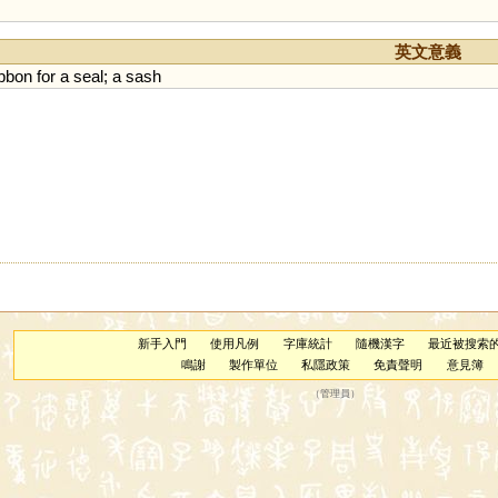
英文意義
ibbon
for
a
seal
;
a
sash
新手入門
使用凡例
字庫統計
隨機漢字
最近被搜索
鳴謝
製作單位
私隱政策
免責聲明
意見簿
（
管理員
）