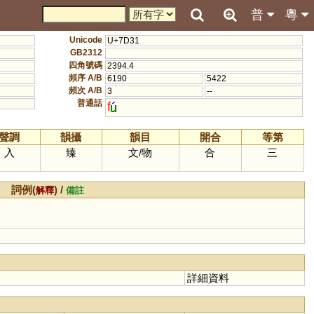
普
粵
Unicode
U+7D31
GB2312
四角號碼
2394.4
頻序 A/B
6190
5422
頻次 A/B
3
--
普通話
f
聲調
韻攝
韻目
開合
等第
入
臻
文
/
物
合
三
詞例(
) /
解釋
備註
詳細資料