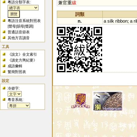
粵語分類字表:
兼官重
紱
詞類
n.
a
silk
ribbon
;
a
r
粵語注音系統對照表
[
聲母
|
韻母
|
聲調
]
普通話音節表
其他方言讀音
工具
《說文》全文索引
《讀史方輿紀要》
成語彙輯
繁簡對照表
設定
冷僻字:
粵音系統: