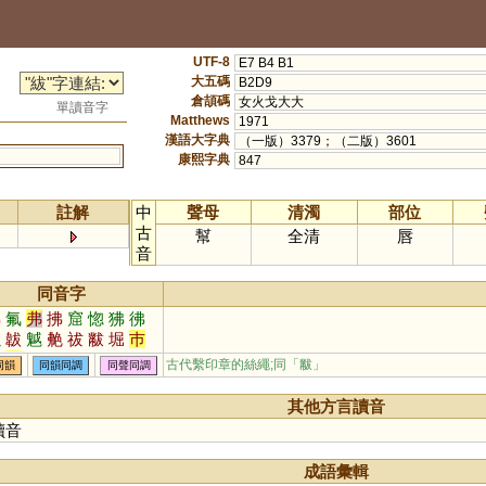
UTF-8
E7 B4 B1
大五碼
B2D9
倉頡碼
女火戈大大
單讀音字
Matthews
1971
漢語大字典
（一版）3379；（二版）3601
康熙字典
847
註解
中
聲母
清濁
部位
古
幫
全清
唇
音
同音字
佛
氟
弗
拂
窟
惚
狒
彿
淴
韍
魆
艴
祓
黻
堀
巿
芾
茀
紼
笰
袚
欻
綍
矻
古代繫印章的絲繩;同「
黻
」
同韻
同韻同調
同聲同調
芴
曶
昒
帗
刜
窋
泏
匢
啒
柭
柫
烼
翇
圣
其他方言讀音
讀音
成語彙輯