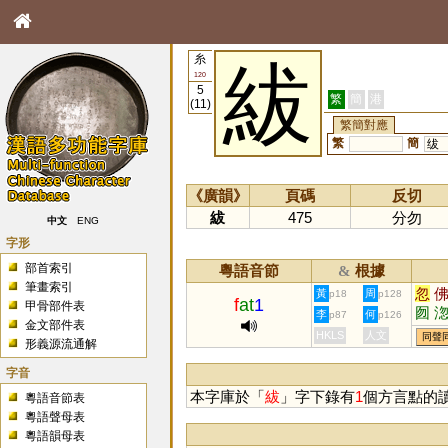
糸
紱
120
5
繁
簡
港
(11)
繁簡對應
繁
簡
绂
《廣韻》
頁碼
反切
紱
475
分勿
中文
ENG
字形
部首索引
粵語音節
根據
&
筆畫索引
忽
黃
周
p18
p128
f
at
1
甲骨部件表
囫
李
何
p87
p126
金文部件表
笏
HKLS
人文
同聲
形義源流通解
胐
冹
字音
本字庫於「
紱
」字下錄有
1
個方言點的
粵語音節表
粵語聲母表
粵語韻母表