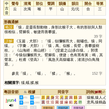
中
聲母
清濁
部位
聲調
韻攝
韻目
開合
等第
古
云
次濁
喉
平
山
元
/
元
合
三
音
形義通解
略說:
「
猿
」是靈長類動物，身形比猴子大，有的形狀與人類
很相似，臂腳長，敏捷而善攀援。
39 字
詳解:
《玉篇．犬部》：「猨，似獼猴而大，能嘯也。猿，同
猨。」《字彙．犬部》：「猿，禺。似猴，長臂，善攀援樹
枝。」《山海經．南山經》：「(堂庭之山)多白猿。」郭璞
注：「今猿似獼猴而大。臂腳長，便捷；色有黑有黃；鳴，其
聲哀。」杜甫《登高》：「風急天高猿嘯哀，渚清沙白鳥飛
迴。」
參見「
猨
」、「
蝯
」、「
猱
」、「
猴
」。
152 字
相關漢字:
猨
,
蝯
,
猱
,
猴
粵語音節
根據
同音字
詞例(
) /
&
解釋
備
原
員
身
完
元
京
圓
縣
源
猿猴,猿人,心
黃
周
p51
p102
j
yun
4
袁
弦
沿
園
援
緣
鉛
允
懸
意馬,猿鶴蟲
李
何
p269
p380
烷
玄
丸
圜
眩
沅
媛
芫
紈
(陣亡將士)
HKLS
人文
同聲同韻
同韻同調
同聲同調