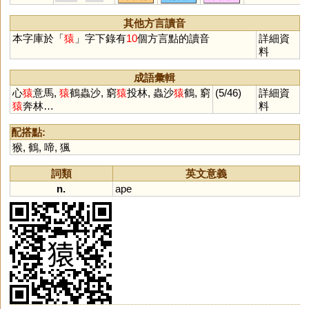
炫
轅
爰
隕
椽
黿
鳶
洹
刓
湲
螈
猨
邍
邧
櫞
壖
羱
蝯
其他方言讀音
蝝
榬
楥
嫄
鈆
堧
玆
捖
盷
本字庫於「
猿
」字下錄有
10
個方言點的讀音
詳細資
杬
蚖
媴
笎
褑
鶢
鎱
謜
蒝
料
榞
玹
豲
妶
溒
妧
撋
忨
犉
獂
抏
岏
伭
芄
騵
汍
成語彙輯
心
猿
意馬,
猿
鶴蟲沙, 窮
猿
投林, 蟲沙
猿
鶴, 窮
(5/46)
詳細資
猿
奔林…
料
配搭點:
猴
,
鶴
,
啼
,
猦
詞類
英文意義
n.
ape