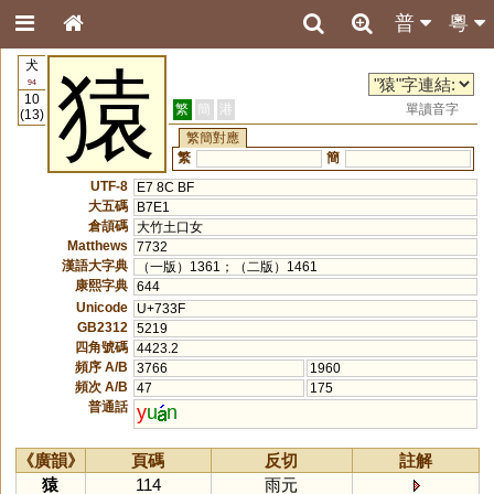
普
粵
犬
猿
94
10
繁
簡
港
單讀音字
(13)
繁簡對應
繁
簡
UTF-8
E7 8C BF
大五碼
B7E1
倉頡碼
大竹土口女
Matthews
7732
漢語大字典
（一版）1361；（二版）1461
康熙字典
644
Unicode
U+733F
GB2312
5219
四角號碼
4423.2
頻序 A/B
3766
1960
頻次 A/B
47
175
普通話
y
u
n
《廣韻》
頁碼
反切
註解
猿
114
雨元