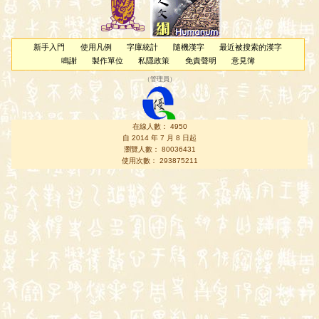
新手入門
使用凡例
字庫統計
隨機漢字
最近被搜索的漢字
鳴謝
製作單位
私隱政策
免責聲明
意見簿
（
管理員
）
在線人數： 4950
自 2014 年 7 月 8 日起
瀏覽人數： 80036431
使用次數： 293875211