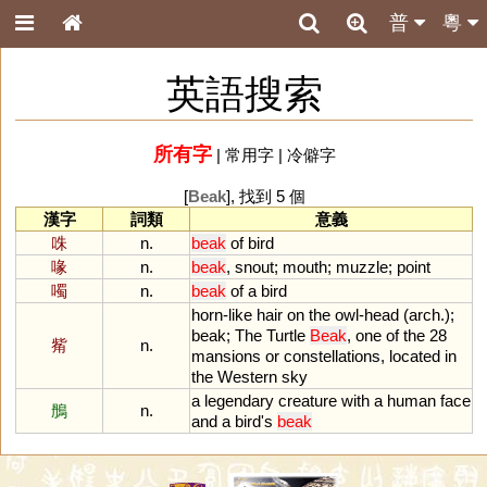
普
粵
英語搜索
所有字
|
常用字
|
冷僻字
[
Beak
], 找到 5 個
漢字
詞類
意義
咮
n.
beak
of
bird
喙
n.
beak
,
snout
;
mouth
;
muzzle
;
point
噣
n.
beak
of
a
bird
horn
-
like
hair
on
the
owl
-
head
(
arch
.);
beak
;
The
Turtle
Beak
,
one
of
the
28
觜
n.
mansions
or
constellations
,
located
in
the
Western
sky
a
legendary
creature
with
a
human
face
鴅
n.
and
a
bird
'
s
beak