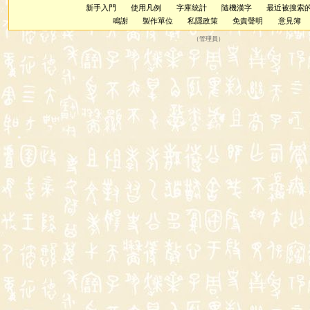
新手入門
使用凡例
字庫統計
隨機漢字
最近被搜索
鳴謝
製作單位
私隱政策
免責聲明
意見簿
（
管理員
）