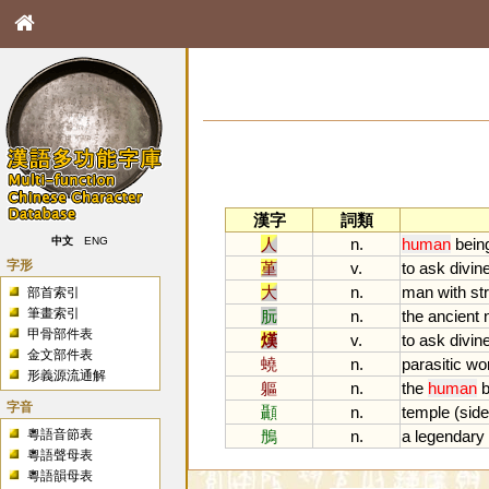
漢字
詞類
人
n.
human
bein
中文
ENG
字形
堇
v.
to
ask
divin
大
n.
man
with
st
部首索引
筆畫索引
朊
n.
the
ancient
甲骨部件表
熯
v.
to
ask
divin
金文部件表
蟯
n.
parasitic
wo
形義源流通解
軀
n.
the
human
字音
顳
n.
temple
(
sid
粵語音節表
鴅
n.
a
legendary
粵語聲母表
粵語韻母表