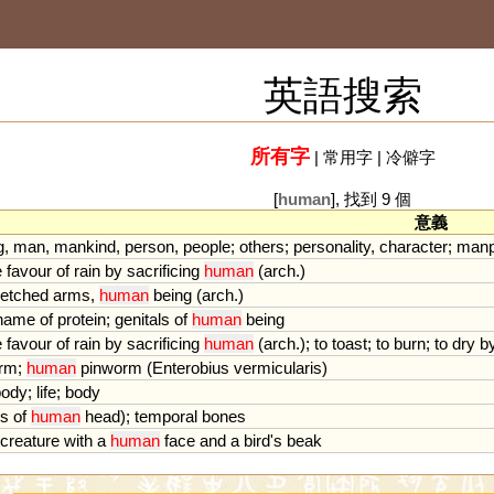
英語搜索
所有字
|
常用字
|
冷僻字
[
human
], 找到 9 個
意義
g
,
man
,
mankind
,
person
,
people
;
others
;
personality
,
character
;
man
e
favour
of
rain
by
sacrificing
human
(
arch
.)
retched
arms
,
human
being
(
arch
.)
name
of
protein
;
genitals
of
human
being
e
favour
of
rain
by
sacrificing
human
(
arch
.);
to
toast
;
to
burn
;
to
dry
b
rm
;
human
pinworm
(
Enterobius
vermicularis
)
body
;
life
;
body
es
of
human
head
);
temporal
bones
creature
with
a
human
face
and
a
bird
'
s
beak