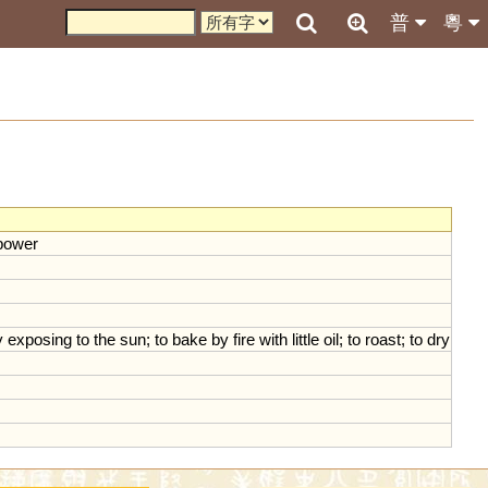
普
粵
power
y
exposing
to
the
sun
;
to
bake
by
fire
with
little
oil
;
to
roast
;
to
dry