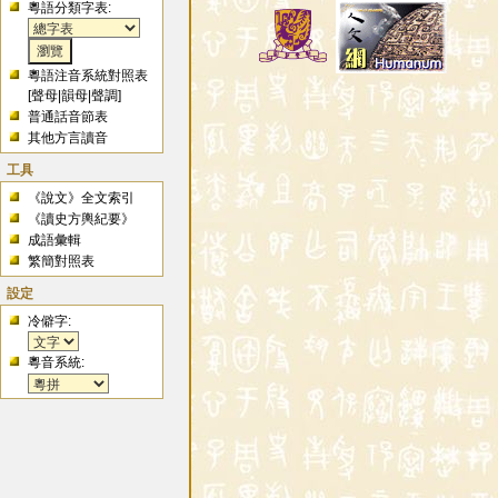
粵語分類字表:
粵語注音系統對照表
[
聲母
|
韻母
|
聲調
]
普通話音節表
其他方言讀音
工具
《說文》全文索引
《讀史方輿紀要》
成語彙輯
繁簡對照表
設定
冷僻字:
粵音系統: