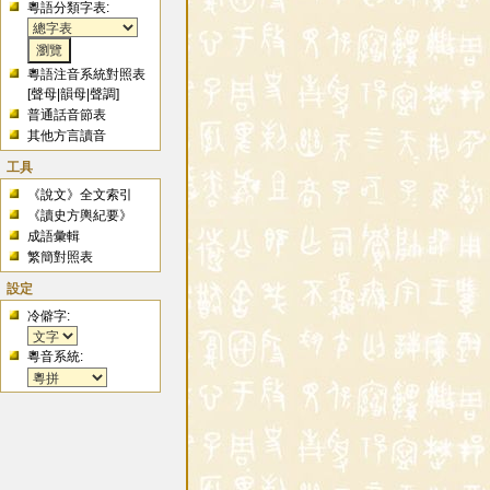
粵語分類字表:
粵語注音系統對照表
[
聲母
|
韻母
|
聲調
]
普通話音節表
其他方言讀音
工具
《說文》全文索引
《讀史方輿紀要》
成語彙輯
繁簡對照表
設定
冷僻字:
粵音系統: