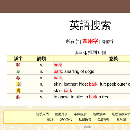
英語搜索
常用字
所有字
|
|
冷僻字
[
bark
], 找到 6 個
漢字
詞類
意義
吠
v.
bark
狺
n.
bark
;
snarling
of
dogs
猥
n.
bark
,
I
皮
n.
skin
;
leather
;
hide
;
bark
;
fur
;
peel
;
outer
c
膚
n.
skin
;
bark
齦
v.
to
gnaw
;
to
bite
;
to
bark
a
tree
新手入門
使用凡例
字庫統計
隨機漢字
最近被搜索
鳴謝
製作單位
私隱政策
免責聲明
意見簿
（
管理員
）