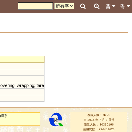
普
粵
overing
;
wrapping
;
tare
在線人數： 3295
的漢字
自 2014 年 7 月 8 日起
瀏覽人數： 80330166
使用次數： 294401620