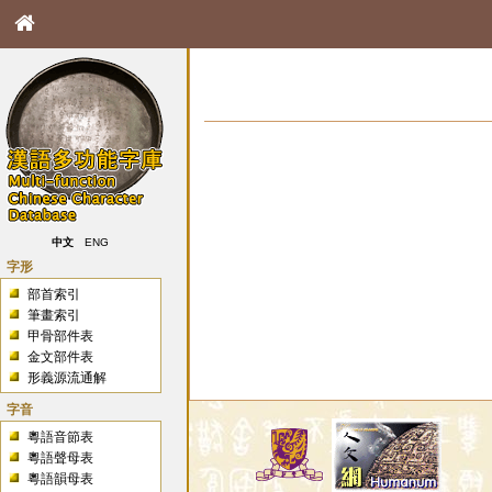
中文
ENG
字形
部首索引
筆畫索引
甲骨部件表
金文部件表
形義源流通解
字音
粵語音節表
粵語聲母表
粵語韻母表