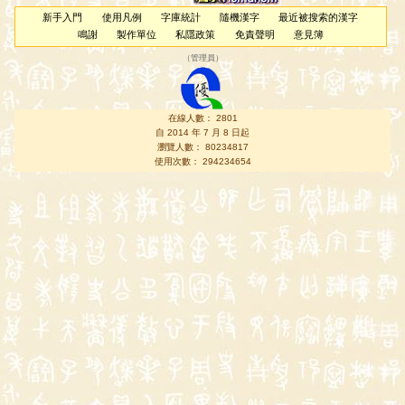
新手入門
使用凡例
字庫統計
隨機漢字
最近被搜索的漢字
鳴謝
製作單位
私隱政策
免責聲明
意見簿
（
管理員
）
在線人數： 2801
自 2014 年 7 月 8 日起
瀏覽人數： 80234817
使用次數： 294234654