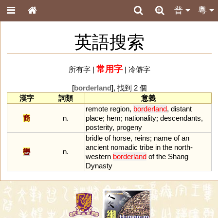
普
粵
英語搜索
常用字
所有字
|
|
冷僻字
[
borderland
], 找到 2 個
漢字
詞類
意義
remote
region
,
borderland
,
distant
裔
n.
place
;
hem
;
nationality
;
descendants
,
posterity
,
progeny
bridle
of
horse
,
reins
;
name
of
an
ancient
nomadic
tribe
in
the
north
-
轡
n.
western
borderland
of
the
Shang
Dynasty