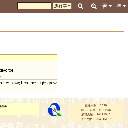
普
粵
divorce
k
ease
;
blow
;
breathe
;
sigh
;
grow
在線人數： 2599
的漢字
自 2014 年 7 月 8 日起
瀏覽人數： 80131045
使用次數： 294045357