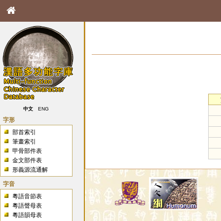
中文
ENG
字形
部首索引
筆畫索引
甲骨部件表
金文部件表
形義源流通解
字音
粵語音節表
粵語聲母表
粵語韻母表