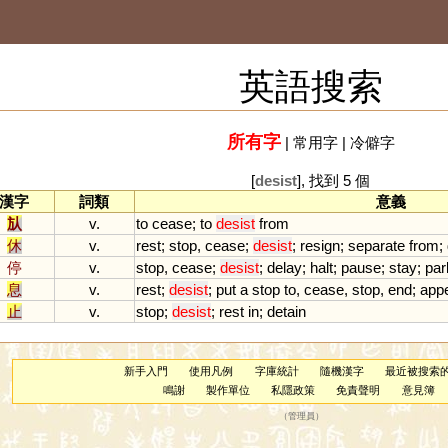
英語搜索
所有字
|
常用字
|
冷僻字
[
desist
], 找到 5 個
漢字
詞類
意義
㫃
v.
to
cease
;
to
desist
from
休
v.
rest
;
stop
,
cease
;
desist
;
resign
;
separate
from
;
停
v.
stop
,
cease
;
desist
;
delay
;
halt
;
pause
;
stay
;
par
息
v.
rest
;
desist
;
put
a
stop
to
,
cease
,
stop
,
end
;
app
止
v.
stop
;
desist
;
rest
in
;
detain
新手入門
使用凡例
字庫統計
隨機漢字
最近被搜索
鳴謝
製作單位
私隱政策
免責聲明
意見簿
（
管理員
）