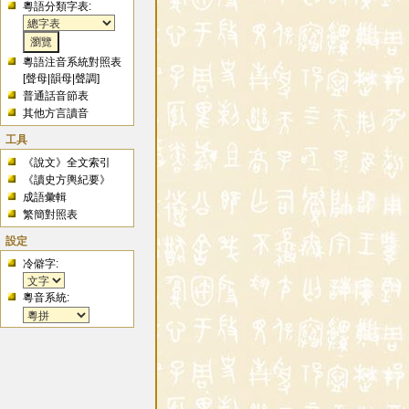
粵語分類字表:
粵語注音系統對照表
[
聲母
|
韻母
|
聲調
]
普通話音節表
其他方言讀音
工具
《說文》全文索引
《讀史方輿紀要》
成語彙輯
繁簡對照表
設定
冷僻字:
粵音系統: