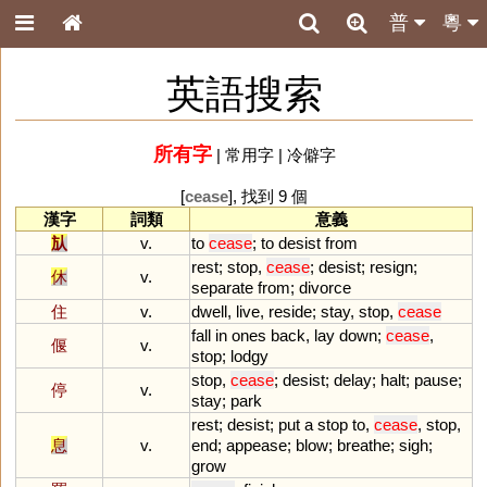
普
粵
英語搜索
所有字
|
常用字
|
冷僻字
[
cease
], 找到 9 個
漢字
詞類
意義
㫃
v.
to
cease
;
to
desist
from
rest
;
stop
,
cease
;
desist
;
resign
;
休
v.
separate
from
;
divorce
住
v.
dwell
,
live
,
reside
;
stay
,
stop
,
cease
fall
in
ones
back
,
lay
down
;
cease
,
偃
v.
stop
;
lodgy
stop
,
cease
;
desist
;
delay
;
halt
;
pause
;
停
v.
stay
;
park
rest
;
desist
;
put
a
stop
to
,
cease
,
stop
,
息
v.
end
;
appease
;
blow
;
breathe
;
sigh
;
grow