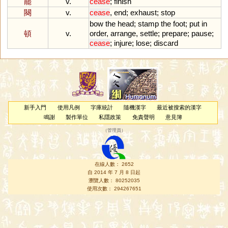
罷
v.
cease
;
finish
闋
v.
cease
,
end
;
exhaust
;
stop
bow
the
head
;
stamp
the
foot
;
put
in
頓
v.
order
,
arrange
,
settle
;
prepare
;
pause
;
cease
;
injure
;
lose
;
discard
新手入門
使用凡例
字庫統計
隨機漢字
最近被搜索的漢字
鳴謝
製作單位
私隱政策
免責聲明
意見簿
（
管理員
）
在線人數： 2652
自 2014 年 7 月 8 日起
瀏覽人數： 80252035
使用次數： 294267651