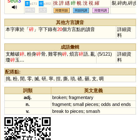
s
eoi
3
挩
誶
繐
睟
帨
涗
裞
繀
裂,碎肉,碎步,
李
何
p171
p302
碎屑,碎石機,
HKLS
人文
同聲同韻
同韻同調
同聲同調
布,碎石子,碎
萬段,碎紙,碎
其他方言讀音
條,碎冰機
本字庫於「
碎
」字下錄有
20
個方言點的讀音
詳細資
料
成語彙輯
支離破
碎
, 粉身
碎
骨, 雞零狗
碎
, 煩言
碎
語, 亂
(5/121)
詳細資
瓊
碎
玉…
料
配搭點:
搗
,
粉
,
閒
,
零
,
搣
,
研
,
寧
,
捏
,
撕
,
瑣
,
碴
,
砸
,
支
,
啁
詞類
英文意義
adj.
broken
;
fragmentary
n.
fragment
;
small
pieces
;
odds
and
ends
v.
break
to
pieces
;
smash