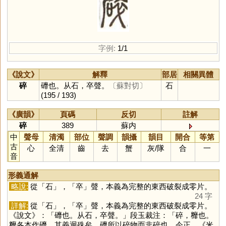
字例:
1/1
《說文》
解釋
部居
相關異體
碎
䃺也。从石，卒聲。
〔蘇對切〕
石
(195 / 193)
《廣韻》
頁碼
反切
註解
碎
389
蘇内
中
聲母
清濁
部位
聲調
韻攝
韻目
開合
等第
古
心
全清
齒
去
蟹
灰
/
隊
合
一
音
形義通解
略說:
從「
石
」，「
卒
」聲，本義為完整的東西破裂成零片。
24 字
詳解:
從「
石
」，「
卒
」聲，本義為完整的東西破裂成零片。
《說文》：「䃺也。从石，卒聲。」段玉裁注：「碎，䊳也。
䊳各本作䃺。其義迥殊矣，䃺所以碎物而非碎也。今正。《米