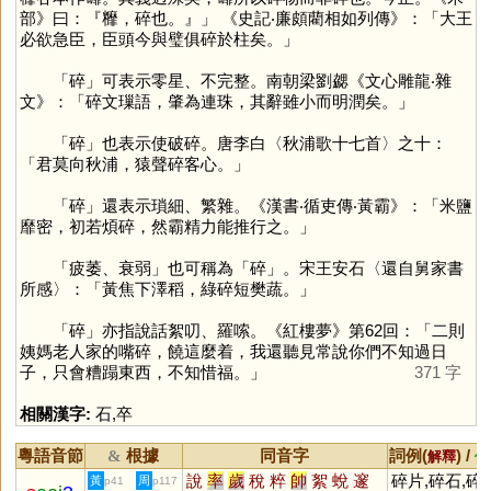
部》曰：『䊳，碎也。』」 《史記‧廉頗藺相如列傳》：「大王
必欲急臣，臣頭今與璧俱碎於柱矣。」
「
碎
」可表示零星、不完整。南朝梁劉勰《文心雕龍‧雜
文》：「碎文璅語，肇為連珠，其辭雖小而明潤矣。」
「
碎
」也表示使破碎。唐李白〈秋浦歌十七首〉之十：
「君莫向秋浦，猿聲碎客心。」
「
碎
」還表示瑣細、繁雜。《漢書‧循吏傳‧黃霸》：「米鹽
靡密，初若煩碎，然霸精力能推行之。」
「疲萎、衰弱」也可稱為「
碎
」。宋王安石〈還自舅家書
所感〉：「黃焦下澤稻，綠碎短樊蔬。」
「
碎
」亦指說話絮叨、羅嗦。《紅樓夢》第62回：「二則
姨媽老人家的嘴碎，饒這麼着，我還聽見常說你們不知過日
子，只會糟蹋東西，不知惜福。」
371 字
相關漢字:
石
,
卒
粵語音節
根據
同音字
詞例(
) /
&
解釋
備
說
率
歲
稅
粹
帥
絮
蛻
邃
碎片,碎石,碎
黃
周
p41
p117