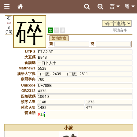
普
粵
石
碎
112
8
繁
簡
港
單讀音字
(13)
繁簡對應
繁
簡
UTF-8
E7 A2 8E
大五碼
B848
倉頡碼
一口卜人十
Matthews
5528
漢語大字典
（一版）2439；（二版）2611
康熙字典
760
Unicode
U+788E
GB2312
4373
四角號碼
1064.8
頻序 A/B
1148
1273
頻次 A/B
1482
477
普通話
s
u
小篆