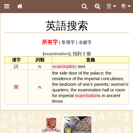
普
粵
英語搜索
所有字
|
常用字
|
冷僻字
[
examination
], 找到 2 個
漢字
詞類
意義
試
n.
examination
;
test
the
side
door
of
the
palace
;
the
residence
of
the
imperial
concubines
;
the
bedroom
of
one
'
s
parents
;
women
'
s
闈
n.
quarters
;
the
examination
hall
or
room
for
imperial
examination
s
in
ancient
times