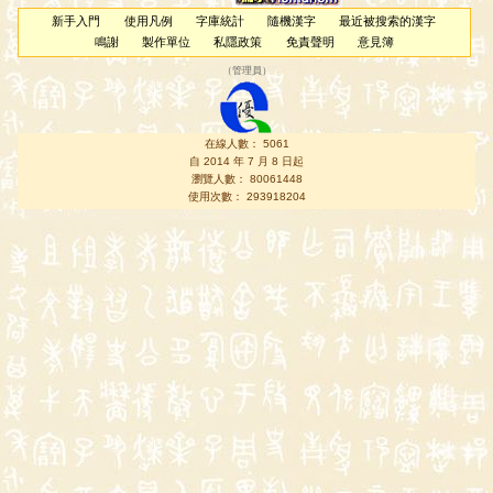
新手入門
使用凡例
字庫統計
隨機漢字
最近被搜索的漢字
鳴謝
製作單位
私隱政策
免責聲明
意見簿
（
管理員
）
在線人數： 5061
自 2014 年 7 月 8 日起
瀏覽人數： 80061448
使用次數： 293918204